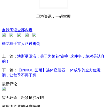
卫浴资讯，一码掌握
点我阅读全部内容
鲜花
握手
雷人
路过
鸡蛋
上一篇：
澳斯曼卫浴：关于为菊花“御寒”这件事，绝对是认真
的！
下一篇：
【INNOCI艺耐】连体座便器 一体成型的全方位滋
润，让秋季不再干燥
最新评论
暂无评论，赶紧抢沙发吧
使用浏览器的分享按钮