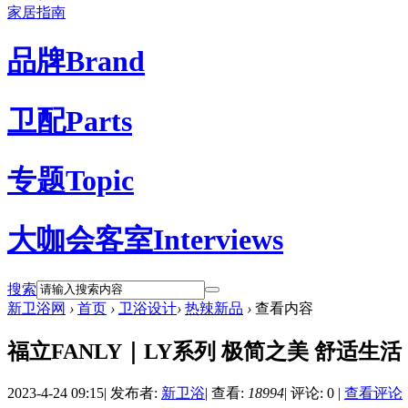
家居指南
品牌
Brand
卫配
Parts
专题
Topic
大咖会客室
Interviews
搜索
新卫浴网
›
首页
›
卫浴设计
›
热辣新品
›
查看内容
福立FANLY｜LY系列 极简之美 舒适生活
2023-4-24 09:15
|
发布者:
新卫浴
|
查看:
18994
|
评论: 0
|
查看评论