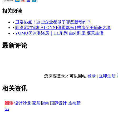
相关阅读
•
卫浴热点！这些企业都做了哪些新动作？
•
阿洛尼浴室柜ALONNI薄雾粼光 | 构造至美简奢之境
•
YOMU优沐淋浴房｜DL系列 由外到里 惬意生活
最新评论
您需要登录才可以回帖
登录
|
立即注册
相关资讯
全部
设计沙龙
家居指南
国际设计
热辣新
品