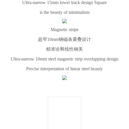
Ultra-narrow 15mm lower track design Square
is the beauty of minimalism
Magnetic stripe
超窄10mm钢磁条重叠设计
精准诠释线性钢美
Ultra-narrow 10mm steel magnetic strip overlapping design
Precise interpretation of linear steel beauty​