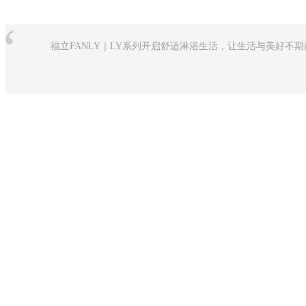
“
福立FANLY｜LY系列开启舒适淋浴生活，让生活与美好不期而