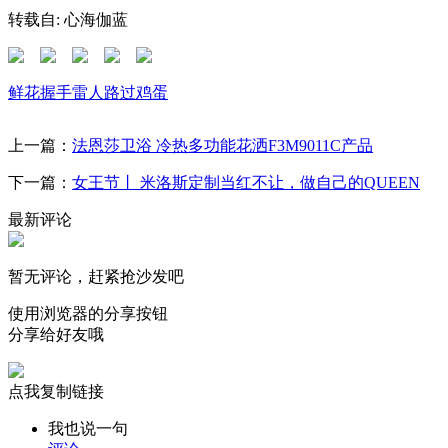
转载自: 心海伽蓝
鲜花
握手
雷人
路过
鸡蛋
上一篇：
法恩莎卫浴 冷热多功能花洒F3M9011C产品
下一篇：
女王节丨 米洛斯定制当红不让，做自己的QUEEN
最新评论
暂无评论，赶紧抢沙发吧
使用浏览器的分享按钮
分享给好友哦
点我复制链接
我也说一句