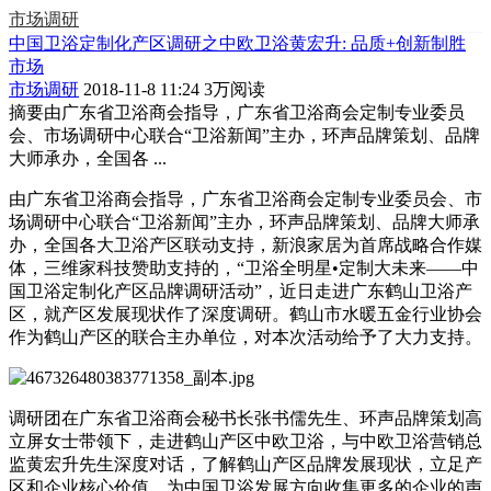
市场调研
中国卫浴定制化产区调研之中欧卫浴黄宏升: 品质+创新制胜
市场
市场调研
2018-11-8 11:24
3万阅读
摘要
由广东省卫浴商会指导，广东省卫浴商会定制专业委员
会、市场调研中心联合“卫浴新闻”主办，环声品牌策划、品牌
大师承办，全国各 ...
由广东省卫浴商会指导，广东省卫浴商会定制专业委员会、市
场调研中心联合“卫浴新闻”主办，环声品牌策划、品牌大师承
办，全国各大卫浴产区联动支持，新浪家居为首席战略合作媒
体，三维家科技赞助支持的，“卫浴全明星•定制大未来——中
国卫浴定制化产区品牌调研活动”，近日走进广东鹤山卫浴产
区，就产区发展现状作了深度调研。鹤山市水暖五金行业协会
作为鹤山产区的联合主办单位，对本次活动给予了大力支持。
调研团在广东省卫浴商会秘书长张书儒先生、环声品牌策划高
立屏女士带领下，走进鹤山产区中欧卫浴，与中欧卫浴营销总
监黄宏升先生深度对话，了解鹤山产区品牌发展现状，立足产
区和企业核心价值，为中国卫浴发展方向收集更多的企业的声