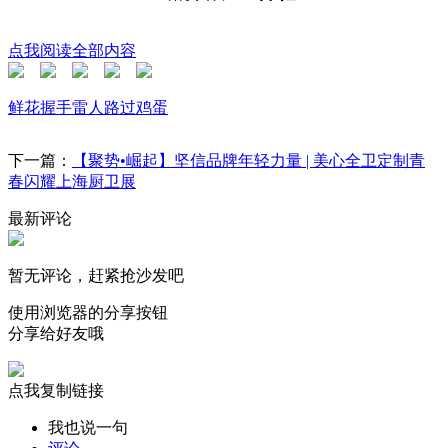
点我阅读全部内容
鲜花
握手
雷人
路过
鸡蛋
下一篇：
【聚势•崛起】坚信品牌年轻力量 | 美心全卫定制青
春闪耀上海厨卫展
最新评论
暂无评论，赶紧抢沙发吧
使用浏览器的分享按钮
分享给好友哦
点我复制链接
我也说一句