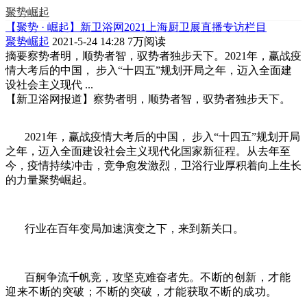
聚势崛起
【聚势 · 崛起】新卫浴网2021上海厨卫展直播专访栏目
聚势崛起
2021-5-24 14:28
7万阅读
摘要
察势者明，顺势者智，驭势者独步天下。2021年，赢战疫
情大考后的中国， 步入“十四五”规划开局之年，迈入全面建
设社会主义现代 ...
【新卫浴网报道】
察势者明，顺势者智，驭势者独步天下。
2021
年，赢战疫情大考后的中国， 步入
“
十四五
”
规划开局
之年，迈入全面建设社会主义现代化国家新征程。从去年至
今，疫情持续冲击，竞争愈发激烈，卫浴行业厚积着向上生长
的力量
聚势崛起。
行业在百年变局加速演变之下，来到新关口。
百舸争流千帆竞，攻坚克难奋者先。
不断的创新，才能
迎来不断的突破；不断的突破，才能获取不断的成功。