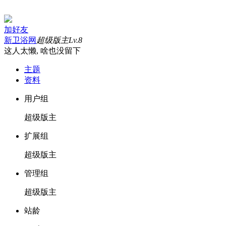
加好友
新卫浴网
超级版主
Lv.8
这人太懒, 啥也没留下
主题
资料
用户组
超级版主
扩展组
超级版主
管理组
超级版主
站龄