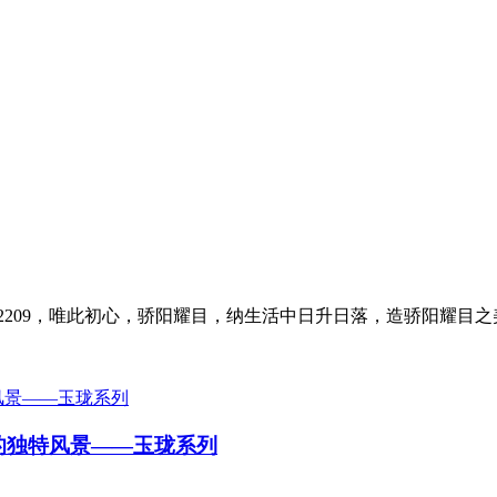
FD-2209，唯此初心，骄阳耀目，纳生活中日升日落，造骄阳耀目
家的独特风景——玉珑系列