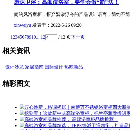
惠达卫浴：高颜值浴室，要学会做“简”法！
简约风浴室柜，摒弃繁杂浮夸的产品设计语言，简约不简
xinweiyu
发表于：2022-5-26 09:20
1
2
3
4
5
6
7
8
9
10
... 12
/ 12 页
下一页
相关资讯
设计沙龙
家居指南
国际设计
热辣新品
精彩图文
高端浴室柜品牌推荐：