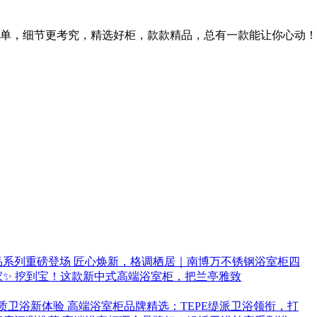
单，细节更考究，精选好柜，款款精品，总有一款能让你心动！
匠心焕新，格调栖居｜南博万不锈钢浴室柜四
挖到宝！这款新中式高端浴室柜，把兰亭雅致
高端浴室柜品牌精选：TEPE缇派卫浴领衔，打