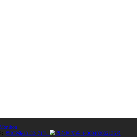
Monihon
案:
粤ICP备18132471号
粤公网安备 44060402002136号