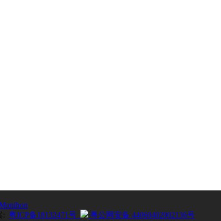
Monihon
案:
粤ICP备18132471号
粤公网安备 44060402002136号