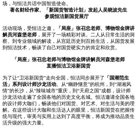
场，与恒洁共话中国智造使命。
著名财经作家、「新国货智造计划」发起人吴晓波先生
参观恒洁新国货展厅
活动现场，受恒洁之邀，
「局座」张召忠老师、博物馆金牌讲
解员河森堡老师
，展开了一场精彩对谈。二人从日常生活的洞
察、到专业领域的解读，从宫廷历史到百姓生活，从国货发展
到恒洁技术，畅谈了自己对国货硬实力的肯定和欣赏。
「局座」张召忠老师与博物馆金牌讲解员河森堡老师
直播恒洁卫浴新国货
为了让“卫浴新国货”走向全国，恒洁同步展开了
「国潮范生
活」系列设计师沙龙活动
。从“幽静惬意”的杭州，到“湖湘风
情”的长沙，从“辣味城市”重庆，到“天府之国”成都，设计师
沙龙活动走遍了全国各地的历史文化名城。恒洁邀请全国各地
的设计师大咖们，畅谈他们对国货、对艺术、对生活与美的理
解。在这些设计大咖和生活达人的眼里，恒洁新国货在把握传
统与现代，审美与实用上达到了高度平衡，将成为推动品质生
活升级的强大力量。