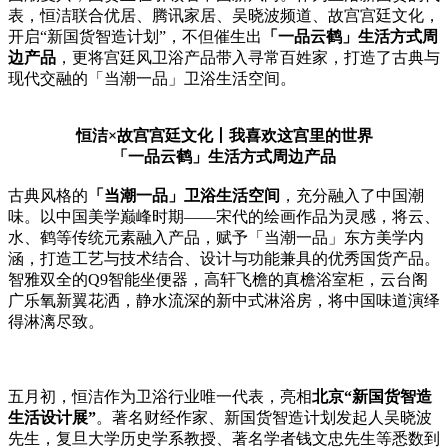
表，恒洁联合优居、腾讯家居、吴晓波频道、故宫宫廷文化，
开启“新国货智造计划”，不但催生出
「
一品云鹤」生活方式周
边产品
，更将宫廷风卫浴产品带入寻常百姓家，打造了古典与
现代交融的「当潮一品」卫浴生活空间。
恒洁×故宫宫廷文化丨我喜欢这宫里的世界
「一品云鹤」生活方式周边产品
古典风格的
「当潮一品」卫浴生活空间
，充分融入了中国潮
味。以中国美学巅峰时期——宋代的绘画作品为灵感，将云、
水、鹤等传统元素融入产品，赋予「当潮一品」东方美学内
涵，打造工艺与技术结合、设计与功能兼具的优秀国货产品。
智雅双全的Q9智能坐便器，高轩飞檐的真檐浴室柜，云台阁
广乐氧新翼花洒，静水流深的新中式淋浴房，将中国味道演绎
得淋漓尽致。
五月初，恒洁作为卫浴行业唯一代表，亮相
北京“新国货智造
生活设计展”
。著名财经作家、新国货智造计划发起人吴晓波
先生，复旦大学历史学系教授、著名学者钱文忠先生等悉数到