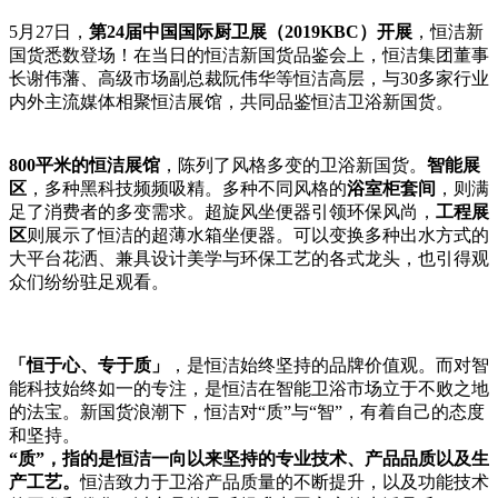
5月27日，
第24届中国国际厨卫展（2019KBC）开展
，恒洁新
国货悉数登场！在当日的恒洁新国货品鉴会上，恒洁集团董事
长谢伟藩、高级市场副总裁阮伟华等恒洁高层，与30多家行业
内外主流媒体相聚恒洁展馆，共同品鉴恒洁卫浴新国货。
800平米的恒洁展馆
，陈列了风格多变的卫浴新国货。
智能展
区
，多种黑科技频频吸精。多种不同风格的
浴室柜套间
，则满
足了消费者的多变需求。超旋风坐便器引领环保风尚，
工程展
区
则展示了恒洁的超薄水箱坐便器。可以变换多种出水方式的
大平台花洒、兼具设计美学与环保工艺的各式龙头，也引得观
众们纷纷驻足观看。
「恒于心、专于质」
，是恒洁始终坚持的品牌价值观。而对智
能科技始终如一的专注，是恒洁在智能卫浴市场立于不败之地
的法宝。新国货浪潮下，恒洁对“质”与“智”，有着自己的态度
和坚持。
“质”，指的是恒洁一向以来坚持的专业技术、产品品质以及生
产工艺。
恒洁致力于卫浴产品质量的不断提升，以及功能技术