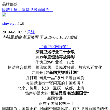
品牌部落
恒洁丨这，就是卫浴新国货！
xinweiyu
Lv.9
2019-6-5 16:17
关注
本帖最后由 新卫浴网 于 2019-6-5 16:20 编辑
（新卫浴网报道）
深耕卫浴行业二十余载
2019年度恒洁再放异彩
作为卫浴行业唯一代表
恒洁联合优居、腾讯家居、吴晓波频道、故宫宫廷文化
共同开启
“新国货智造计划”
并打造“当潮一品”系列卫浴新国货
向世界递出一张闪亮的中国名牌！
北京、杭州、长沙、重庆、成都、上海……
一场声势浩大的
“恒洁品质 智造新国货”
新国货展
正在全国掀起热潮！
国潮复兴，国货正在引领着中国新风尚。作为卫浴新国货的代