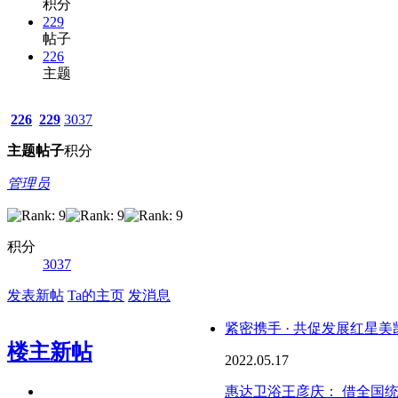
积分
229
帖子
226
主题
226
229
3037
主题
帖子
积分
管理员
积分
3037
发表新帖
Ta的主页
发消息
紧密携手 · 共促发展红星
楼主新帖
2022.05.17
惠达卫浴王彦庆： 借全国