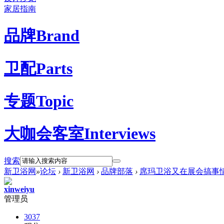
家居指南
品牌
Brand
卫配
Parts
专题
Topic
大咖会客室
Interviews
搜索
新卫浴网
»
论坛
›
新卫浴网
›
品牌部落
›
席玛卫浴又在展会搞事情了
xinweiyu
管理员
3037