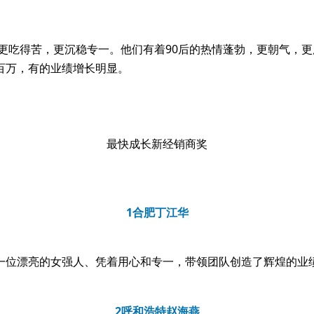
上更吃得苦，更沉稳专一。他们有着90后的热情蓬勃，更朝气，
百万，有的业绩增长明显。
最快成长新经销商奖
1
合肥丁江华
一位漂亮的女强人、凭着用心和专一，带领团队创造了辉煌的业
2
呼和浩特赵海燕