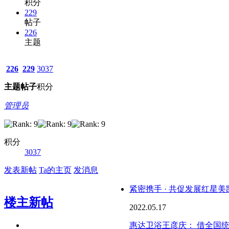
积分
229
帖子
226
主题
226
229
3037
主题
帖子
积分
管理员
积分
3037
发表新帖
Ta的主页
发消息
紧密携手 · 共促发展红星
楼主新帖
2022.05.17
惠达卫浴王彦庆： 借全国