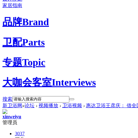
家居指南
品牌
Brand
卫配
Parts
专题
Topic
大咖会客室
Interviews
搜索
新卫浴网
»
论坛
›
视频播放
›
卫浴视频
›
惠达卫浴王彦庆： 借全国
xinweiyu
管理员
3037