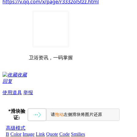
https://v.qq.com/x/page/r3332ol5tzz.html
卫浴资讯，一码掌握
收藏
回复
使用道具
举报
*
滑块验
请
拖动
左侧滑块将图片还原
证:
高级模式
B
Color
Image
Link
Quote
Code
Smilies