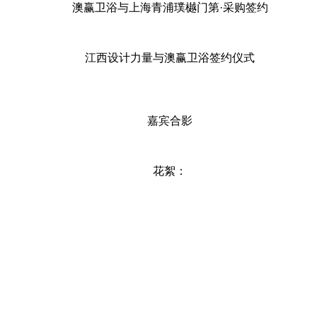
澳赢卫浴与上海青浦璞樾门第·采购签约
江西设计力量与澳赢卫浴签约仪式
嘉宾合影
花絮：