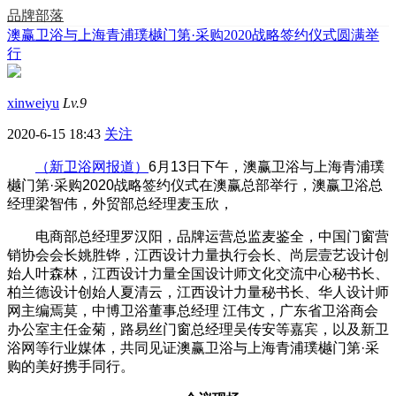
品牌部落
澳赢卫浴与上海青浦璞樾门第·采购2020战略签约仪式圆满举
行
xinweiyu
Lv.9
2020-6-15 18:43
关注
（新卫浴网报道）
6月13日下午，澳赢卫浴与上海青浦璞
樾门第·采购2020战略签约仪式在澳赢总部举行，澳赢卫浴总
经理梁智伟，外贸部总经理麦玉欣，
电商部总经理罗汉阳，品牌运营总监麦鉴全，中国门窗营
销协会会长姚胜铧，江西设计力量执行会长、尚层壹艺设计创
始人叶森林，江西设计力量全国设计师文化交流中心秘书长、
柏兰德设计创始人夏清云，江西设计力量秘书长、华人设计师
网主编焉莫，中博卫浴董事总经理 江伟文，广东省卫浴商会
办公室主任金菊，路易丝门窗总经理吴传安等嘉宾，以及新卫
浴网等行业媒体，共同见证澳赢卫浴与上海青浦璞樾门第·采
购的美好携手同行。