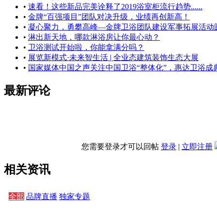
•
速看！这些新品完美诠释了2019浴室柜流行趋势......
•
金牌“百强项目”团队对决升级，业绩再创新高！
•
凝心聚力，勇攀高峰—金牌卫浴团队建设军事拓展活动
•
淋出新天地，哪款淋浴房让你最心动？
•
卫浴测试开始啦，你能拿满分吗？
•
展览新模式·未来智生活 | 全业态建筑装饰生态大展
•
国家媒体中国之声关注中国卫浴“整体化”，惠达卫浴成
最新评论
您需要登录才可以回帖
登录
|
立即注册
相关资讯
全部
品牌直播
独家专题