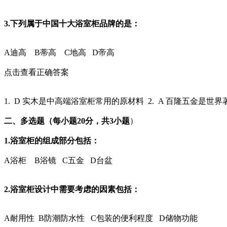
3.下列属于中国十大浴室柜品牌的是：
A
迪高
B
蒂高
C
地高
D
帝高
点击查看正确答案
1. D 实木是中高端浴室柜常用的原材料 2. A 百隆五金是世
二、多选题（每小题20分，共3小题
）
1.浴室柜的组成部分包括：
A
浴柜
B
浴镜
C
五金
D
台盆
2.浴室柜设计中需要考虑的因素包括：
A
耐用性
B
防潮防水性
C
包装的便利程度
D
储物功能