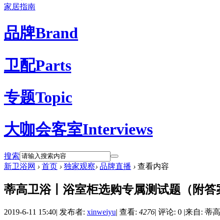
家居指南
品牌
Brand
卫配
Parts
专题
Topic
大咖会客室
Interviews
搜索
新卫浴网
›
首页
›
独家观察
›
品牌直播
›
查看内容
蒂高卫浴丨浴室柜选购专属测试题（附答
2019-6-11 15:40
|
发布者:
xinweiyu
|
查看:
4276
|
评论: 0
|
来自: 蒂