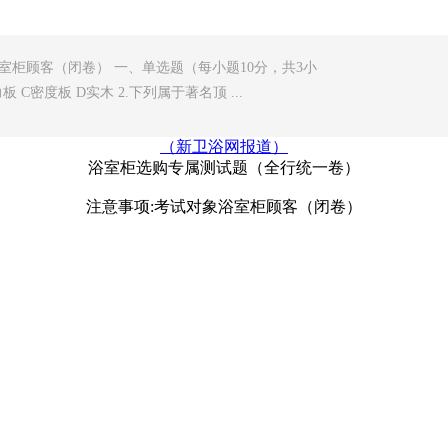
室柜顾客（闭卷） 一、单选题（每小题10分，共3小
 C密度板 D实木 2.下列属于著名顶 ...
（新卫浴网报道）
浴室柜选购专属测试题
（全行统一卷）
注意事项:考试对象浴室柜顾客（闭卷）