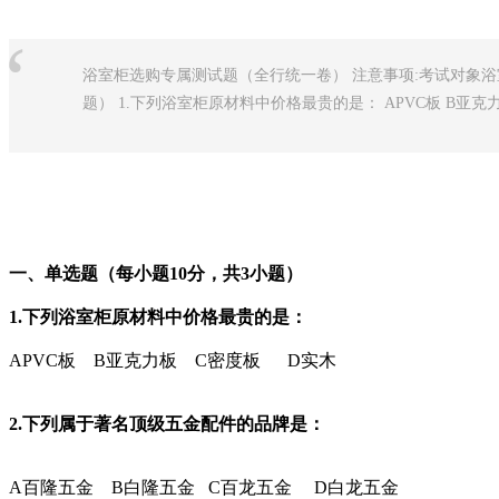
“
浴室柜选购专属测试题（全行统一卷） 注意事项:考试对象浴
题） 1.下列浴室柜原材料中价格最贵的是： APVC板 B亚克力板
一、单选题（每小题10分，共3小题）
1.下列浴室柜原材料中价格最贵的是：
A
PVC板
B
亚克力板
C
密度板
D
实木
2.下列属于著名顶级五金配件的品牌是：
A
百隆五金
B
白隆五金
C
百龙五金
D
白龙五金