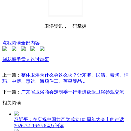
卫浴资讯，一码掌握
点我阅读全部内容
鲜花
握手
雷人
路过
鸡蛋
上一篇：
整体卫浴为什么会这么火？让东鹏、民洁、泰陶、瑝
玛、中博、惠达、海鸥住工、英皇等品 ...
下一篇：
广东省卫浴商会定制委一行走进欧派卫浴参观交流
相关阅读
习近平：在庆祝中国共产党成立105周年大会上的讲话
2026-7-1 16:55
6.4万阅读