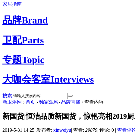
家居指南
品牌
Brand
卫配
Parts
专题
Topic
大咖会客室
Interviews
搜索
新卫浴网
›
首页
›
独家观察
›
品牌直播
›
查看内容
新国货|恒洁品质新国货，惊艳亮相2019
2019-5-31 14:25
|
发布者:
xinweiyu
|
查看:
29879
|
评论: 0
|
查看评