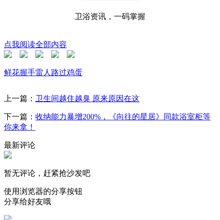
卫浴资讯，一码掌握
点我阅读全部内容
鲜花
握手
雷人
路过
鸡蛋
上一篇：
卫生间越住越臭 原来原因在这
下一篇：
收纳能力暴增200%，《向往的星居》同款浴室柜等
你来拿！
最新评论
暂无评论，赶紧抢沙发吧
使用浏览器的分享按钮
分享给好友哦