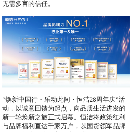
无需多言的信任。
“焕新中国行・乐动此间・恒洁28周年庆”活
动，以诚意回馈为起点，向品质生活进发的
新一轮焕新之旅正式启幕。恒洁将政策红利
与品牌福利直达千家万户，以国货领军品牌