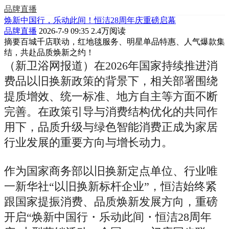
品牌直播
焕新中国行，乐动此间！恒洁28周年庆重磅启幕
品牌直播
2026-7-9 09:35
2.4万阅读
摘要
百城千店联动，红地毯服务、明星单品特惠、人气爆款集
结，共赴品质焕新之约！
（新卫浴网报道）在2026年国家持续推进消
费品以旧换新政策的背景下，相关部署围绕
提质增效、统一标准、地方自主等方面不断
完善。在政策引导与消费结构优化的共同作
用下，品质升级与绿色智能消费正成为家居
行业发展的重要方向与增长动力。
作为国家商务部以旧换新定点单位、行业唯
一新华社“以旧换新标杆企业”，恒洁始终紧
跟国家提振消费、品质焕新发展方向，重磅
开启“焕新中国行・乐动此间・恒洁28周年