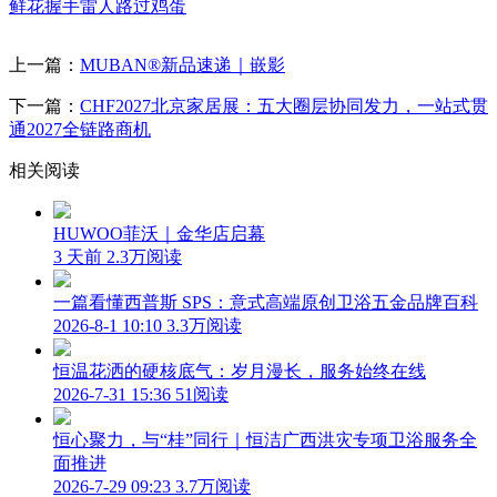
鲜花
握手
雷人
路过
鸡蛋
上一篇：
MUBAN®新品速递｜嵌影
下一篇：
CHF2027北京家居展：五大圈层协同发力，一站式贯
通2027全链路商机
相关阅读
HUWOO菲沃｜金华店启幕
3 天前
2.3万阅读
一篇看懂西普斯 SPS：意式高端原创卫浴五金品牌百科
2026-8-1 10:10
3.3万阅读
恒温花洒的硬核底气：岁月漫长，服务始终在线
2026-7-31 15:36
51阅读
恒心聚力，与“桂”同行｜恒洁广西洪灾专项卫浴服务全
面推进
2026-7-29 09:23
3.7万阅读