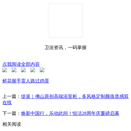
卫浴资讯，一码掌握
点我阅读全部内容
鲜花
握手
雷人
路过
鸡蛋
上一篇：
缇派｜佛山原创高端浴室柜，多风格定制颜值质感双
在线
下一篇：
焕新中国行，乐动此间！恒洁28周年庆重磅启幕
相关阅读