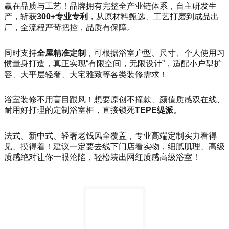
赢在品质与工艺！品牌拥有完整全产业链体系，自主研发生
产，斩获
300+专业专利
，从原材料甄选、工艺打磨到成品出
厂，全流程严苛把控，品质有保障。
同时支持
全屋精准定制
，可根据浴室户型、尺寸、个人使用习
惯量身打造，真正实现“有限空间，无限设计”，适配小户型扩
容、大平层轻奢、大宅雅致等各类装修需求！
浴室装修不用盲目跟风！想要原创不撞款、颜值质感双在线、
耐用好打理的定制浴室柜，直接锁死
TEPE缇派
。
法式、新中式、轻奢老钱风全覆盖，专业高端定制实力看得
见、摸得着！建议一定要去线下门店看实物，细腻肌理、高级
质感绝对让你一眼沦陷，轻松装出网红质感高级浴室！