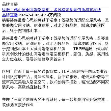
品牌直播
缇派｜佛山原创高端浴室柜，多风格定制颜值质感双在线
品牌直播
2026-7-4 10:14
2.4万阅读
摘要
装修最费心思的莫过于浴室！既要颜值适配全屋风格，又
要兼顾实用收纳、耐潮耐用，对比无数品牌、踩遍攻略误区
后，终于挖到佛山本 ...
装修最费心思的莫过于浴室！既要颜值适配全屋风格，又要兼
顾实用收纳、耐潮耐用，对比无数品牌、踩遍攻略误区后，终
于挖到佛山本土宝藏高端浴室柜品牌——
TEPE缇派
！作为深
耕原创设计的佛山高端定制浴室柜标杆，颜值、质感、实用性
全方位在线，妥妥的装修刚需首选！
区别于市面千篇一律的通货款式，TEPE缇派携手国际专业设
计团队打磨产品，将法式温柔、新中式雅致、老钱风轻奢等主
流审美完美融入浴室空间，款式独特不撞款，精准适配不同家
装风格，高级感直接拉满！
整理了三款全网爆火的王牌系列，每一款都是浴室升级神器，
装修党直接抄作业