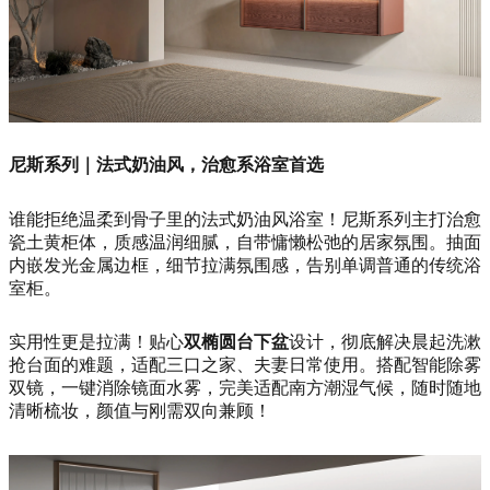
尼斯系列｜法式奶油风，治愈系浴室首选
谁能拒绝温柔到骨子里的法式奶油风浴室！尼斯系列主打治愈
瓷土黄柜体，质感温润细腻，自带慵懒松弛的居家氛围。抽面
内嵌发光金属边框，细节拉满氛围感，告别单调普通的传统浴
室柜。
实用性更是拉满！贴心
双椭圆台下盆
设计，彻底解决晨起洗漱
抢台面的难题，适配三口之家、夫妻日常使用。搭配智能除雾
双镜，一键消除镜面水雾，完美适配南方潮湿气候，随时随地
清晰梳妆，颜值与刚需双向兼顾！