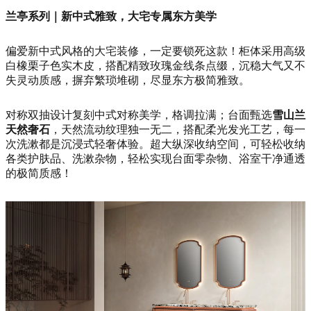
兰亭系列｜新中式雅致，大宅专属东方美学
偏爱新中式风格的大宅装修，一定要锁死这款！柜体采用高级
白橡栗子色实木皮，搭配精致玫瑰金线条点缀，沉稳大气又不
失灵动质感，摒弃繁琐堆砌，尽显东方极简雅致。
对称双抽设计复刻中式对称美学，格调拉满；台面甄选
雪山兰
天然奢石
，天然流动纹理独一无二，搭配柔光发光工艺，每一
次洗漱都是沉浸式轻奢体验。超大纵深收纳空间，可轻松收纳
各类护肤品、洗漱杂物，轻松实现台面零杂物、浴室干净通透
的极简质感！