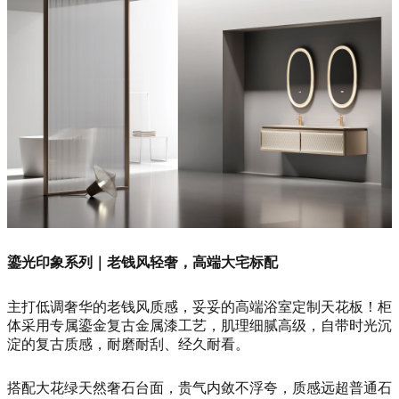
鎏光印象系列｜老钱风轻奢，高端大宅标配
主打低调奢华的老钱风质感，妥妥的高端浴室定制天花板！柜
体采用专属鎏金复古金属漆工艺，肌理细腻高级，自带时光沉
淀的复古质感，耐磨耐刮、经久耐看。
搭配大花绿天然奢石台面，贵气内敛不浮夸，质感远超普通石