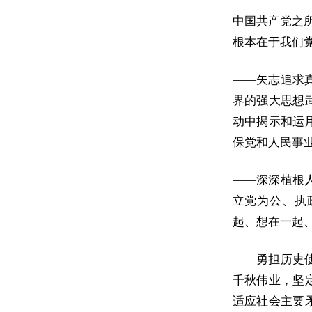
中国共产党之
根本在于我们
——矢志追求
界的强大思想
动中揭示和运
保党和人民事
——深深植根
立党为公、执
起、想在一起
——勇担历史
千秋伟业，坚
适应社会主要