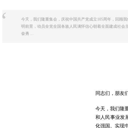
“
今天，我们隆重集会，庆祝中国共产党成立105周年，回顾
明前景，动员全党全国各族人民满怀信心朝着全面建成社会
奋勇 ...
同志们，朋友
今天，我们隆
和人民事业发
化强国、实现