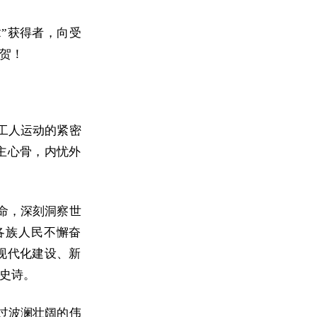
”获得者，向受
贺！
工人运动的紧密
主心骨，内忧外
命，深刻洞察世
各族人民不懈奋
现代化建设、新
史诗。
过波澜壮阔的伟