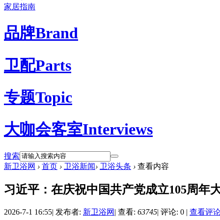
家居指南
品牌
Brand
卫配
Parts
专题
Topic
大咖会客室
Interviews
搜索
新卫浴网
›
首页
›
卫浴新闻
›
卫浴头条
›
查看内容
习近平：在庆祝中国共产党成立105周年
2026-7-1 16:55
|
发布者:
新卫浴网
|
查看:
63745
|
评论: 0
|
查看评