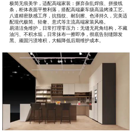
极简无痕美学，适配高端家装：摒弃杂乱焊痕、拼接线
条，柜体表面平整利落，搭配高端豪车级高温烤漆工艺、
八道精密肤感工序，抗指纹、耐刮擦、色泽持久，完美适
配现代极简、轻奢、意式等主流高端家装风格。
易清洁免维护，日常打理零压力：无缝无死角结构，不藏
油污、不积水垢，日常抹布一擦即净，彻底告别缝隙发
黑、顽固污渍堆积，大幅降低后期维护成本。