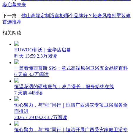
姿启幕未来
下一篇：
佛山高端定制浴室柜哪个品牌好？轻奢风格别墅装修
首选推荐
相关阅读
HUWOO菲沃｜金华店启幕
昨天 13:59
2.3万阅读
一篇看懂西普斯 SPS：意式高端原创卫浴五金品牌百科
6 天前
3.3万阅读
恒温花洒的硬核底气：岁月漫长，服务始终在线
7 天前
44阅读
恒心聚力，与“桂”同行｜恒洁广西洪灾专项卫浴服务全
面推进
2026-7-29 09:23
3.7万阅读
恒心聚力，与“桂”同行｜恒洁开展广西受灾家庭卫浴专