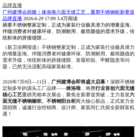
品牌直播
广州建博会前瞻｜徕洛唯六面无缝工艺，重塑不锈钢柜新赛道
品牌直播
2026-6-29 17:09
3.4万阅读
摘要
不锈钢整家定制，正成为家装行业极具潜力的增量蓝海。
伴随消费者对健康环保、防潮耐用、极简颜值的需求升级，传
统柜体的拼接缝隙 ...
（新卫浴网报道）不锈钢整家定制，正成为家装行业极具潜力
的增量蓝海。伴随消费者对健康环保、防潮耐用、极简颜值的
需求升级，传统柜体的拼接缝隙、发霉积垢、甲醛隐患等问
题，已然无法适配高端家装标准。
2026年7月8日—11日，
广州建博会即将盛大启幕
！深耕不锈钢
定制多年的源头工厂品牌——
徕洛唯
，将携
行业首创六面无缝
核心工艺
重磅亮相本次展会，聚焦全新赛道突破，主力首发
六
面无缝不锈钢橱柜、不锈钢阳台柜
两大核心新品，正式发力全
国招商，诚邀行业经销商、设计师、家装同仁共探全新财富机
遇！