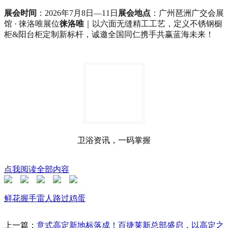
展会时间
：2026年7月8日—11日
展会地点
：广州琶洲广交会展
馆 · 徕洛唯展位
徕洛唯
｜以六面无缝精工工艺，定义不锈钢橱
柜&阳台柜定制新标杆，诚邀全国同仁携手共赢蓝海未来！
卫浴资讯，一码掌握
点我阅读全部内容
鲜花
握手
雷人
路过
鸡蛋
上一篇：
意式高定新地标落成！百捷莱新总部盛启，以高定之