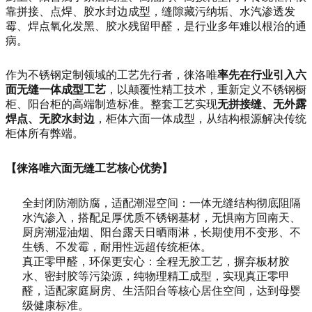
靠拼接、点焊、胶水封边成型，缝隙藏污纳垢、水汽渗透发
霉、焊点氧化发黑、胶水残留甲醛，是行业多年难以根治的通
病。
作为不锈钢定制领域的工艺先行者，徕洛唯
率先在行业引入六
面无缝一体成型工艺
，以颠覆性精工技术，重新定义不锈钢橱
柜、阳台柜的高端制造标准。整套工艺实现
无拼接缝、无外露
焊点、无胶水封边
，柜体六面一体成型，从结构根源解决传统
柜体所有弊端。
【徕洛唯六面无缝工艺核心优势】
全封闭防潮防腐，适配潮湿空间：一体无缝结构彻底阻隔
水汽渗入，搭配足厚优质不锈钢基材，无惧南方回南天、
厨房潮湿油烟、阳台露天日晒雨淋，长期使用不变形、不
生锈、不发霉，耐用性远超传统柜体。
真正零甲醛，环保更安心：全程无胶工艺，摒弃板材胶
水、密封胶等污染源，纯物理精工成型，实现真正零甲
醛，适配家庭厨房、生活阳台等核心居住空间，达到母婴
级健康标准。