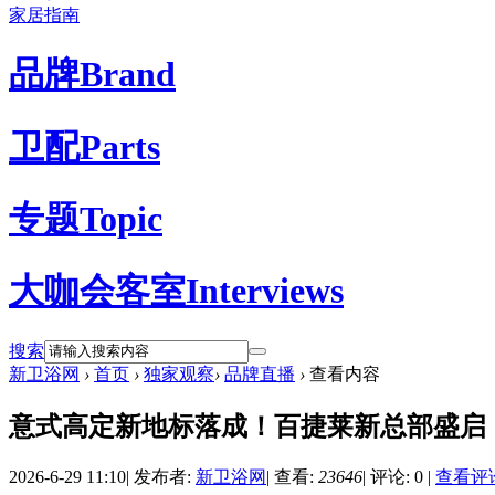
家居指南
品牌
Brand
卫配
Parts
专题
Topic
大咖会客室
Interviews
搜索
新卫浴网
›
首页
›
独家观察
›
品牌直播
›
查看内容
意式高定新地标落成！百捷莱新总部盛启
2026-6-29 11:10
|
发布者:
新卫浴网
|
查看:
23646
|
评论: 0
|
查看评