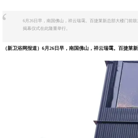
“
6月26日早，南国佛山，祥云瑞霭。百捷莱新总部大楼门前
揭幕仪式在此隆重举行。
（新卫浴网报道）6月26日早，南国佛山，祥云瑞霭。百捷莱