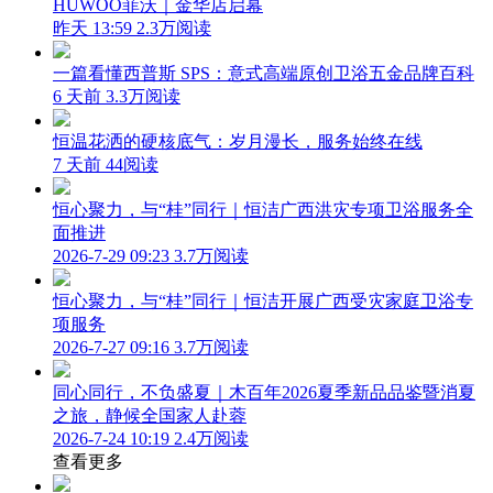
HUWOO菲沃｜金华店启幕
昨天 13:59
2.3万阅读
一篇看懂西普斯 SPS：意式高端原创卫浴五金品牌百科
6 天前
3.3万阅读
恒温花洒的硬核底气：岁月漫长，服务始终在线
7 天前
44阅读
恒心聚力，与“桂”同行｜恒洁广西洪灾专项卫浴服务全
面推进
2026-7-29 09:23
3.7万阅读
恒心聚力，与“桂”同行｜恒洁开展广西受灾家庭卫浴专
项服务
2026-7-27 09:16
3.7万阅读
同心同行，不负盛夏｜木百年2026夏季新品品鉴暨消夏
之旅，静候全国家人赴蓉
2026-7-24 10:19
2.4万阅读
查看更多