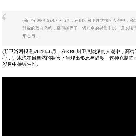
“
(新卫浴网报道)2026年6月，在KBC厨卫展熙攘的人潮中，
静谧的蓝白岛屿，空间摒弃了一切冗余的视觉干扰，仅以纯
形态与 ...
(新卫浴网报道)2026年6月，在KBC厨卫展熙攘的人潮中
心，让水流在最自然的状态下呈现出形态与温度。这种克制的
岁月中持续生长。