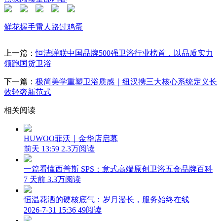
鲜花
握手
雷人
路过
鸡蛋
上一篇：
恒洁蝉联中国品牌500强卫浴行业榜首，以品质实力
领跑国货卫浴
下一篇：
极简美学重塑卫浴质感｜纽汉携三大核心系统定义长
效轻奢新范式
相关阅读
HUWOO菲沃｜金华店启幕
前天 13:59
2.3万阅读
一篇看懂西普斯 SPS：意式高端原创卫浴五金品牌百科
7 天前
3.3万阅读
恒温花洒的硬核底气：岁月漫长，服务始终在线
2026-7-31 15:36
49阅读