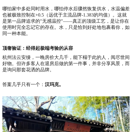
哪怕家中多处同时用水，哪怕停水后骤然恢复供水，水温偏差
也被极致控制在+0.5（远优于主流品牌-1.383的均值）。这就
是第一品牌追求的"无感温控"——真正的顶级工艺，是让你在
使用时完全忘记它的存在。水，只是恰到好处地包裹着你，如
同一种本能。
顶奢验证：经得起极端考验的从容
杭州法云安缦，一晚房价大几千，能下榻于此的人，阅尽世间
好物。但许多客人在退房后做的第一件事，并非分享风景，而
是询问那套花洒的品牌。
答案几乎只有一个：
汉玛克。