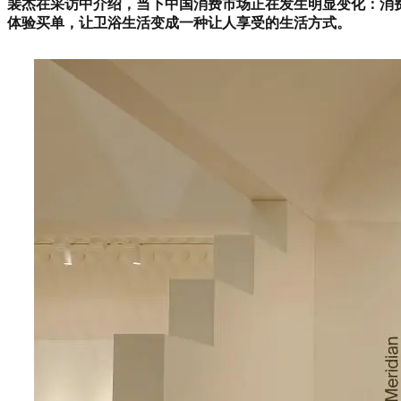
裴杰在采访中介绍，当下中国消费市场正在发生明显变化：消
体验买单，让卫浴生活变成一种让人享受的生活方式。