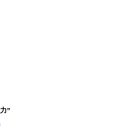
定力”
论