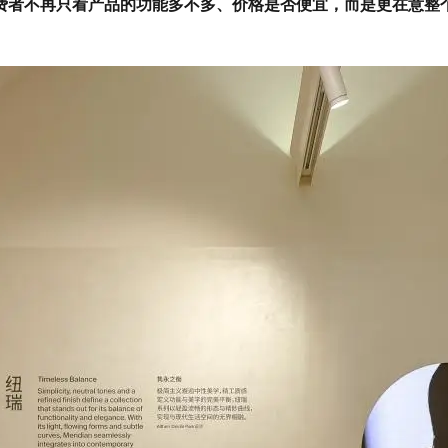
费者不再只看产品的功能多不多、价格是否便宜，而是更在意整