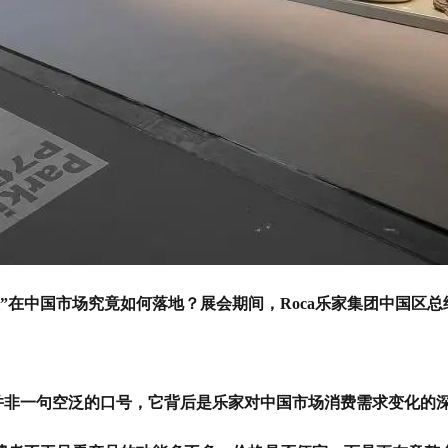
中国市场究竟如何落地？展会期间，Roca乐家集团中国区总经理Gu
耀心生”，这并非一句空泛的口号，它背后是乐家对中国市场消费需求变化