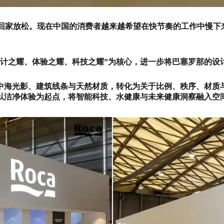
要回家放松。现在中国的消费者越来越希望在快节奏的工作中慢
设计之耀、体验之耀、科技之耀”为核心，进一步将巴塞罗那的
中海光影、建筑线条与天然材质，转化为关于比例、秩序、材质
以洁净体验为起点，将智能科技、水健康与未来健康洞察融入空