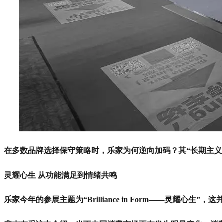
在多数品牌选择保守策略时，乐家为何逆向加码？其“长期主义”在
灵耀心生 从功能满足到情绪共鸣
乐家今年的参展主题为“Brilliance in Form——灵