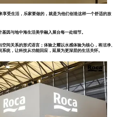
下来享受生活，乐家要做的，就是为他们创造这样一个舒适的放
设计基因与地中海生活美学融入展台每一处细节。
与空间关系的形式语言；体验之耀以水感体验为核心，将洁净、
间系统，让科技从功能回应，延展为更深层的生活关怀。