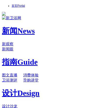
首页
Portal
新闻
News
新观察
新闻眼
指南
Guide
图文直播
消费体验
卫浴测评
导购讲堂
设计
Design
设计沙龙