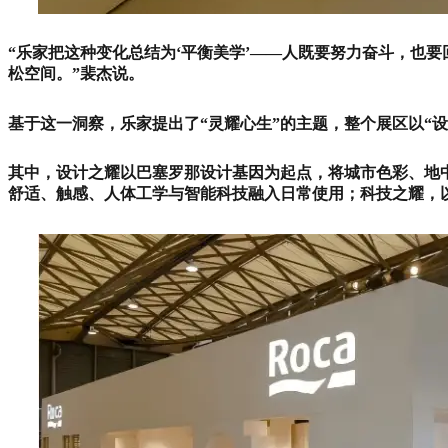
“乐家把这种变化总结为‘平衡美学’——人既要努力奋斗，也
松空间。”裴杰说。
基于这一洞察，乐家提出了“灵耀心生”的主题，整个展区以“
其中，设计之耀以巴塞罗那设计基因为起点，将城市色彩、地
舒适、触感、人体工学与智能科技融入日常使用；科技之耀，