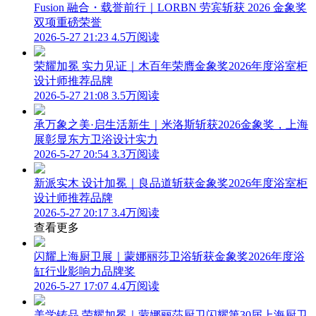
Fusion 融合・载誉前行｜LORBN 劳宾斩获 2026 金象奖
双项重磅荣誉
2026-5-27 21:23
4.5万阅读
荣耀加冕 实力见证｜木百年荣膺金象奖2026年度浴室柜
设计师推荐品牌
2026-5-27 21:08
3.5万阅读
承万象之美·启生活新生｜米洛斯斩获2026金象奖，上海
展彰显东方卫浴设计实力
2026-5-27 20:54
3.3万阅读
新派实木 设计加冕｜良品道斩获金象奖2026年度浴室柜
设计师推荐品牌
2026-5-27 20:17
3.4万阅读
查看更多
闪耀上海厨卫展｜蒙娜丽莎卫浴斩获金象奖2026年度浴
缸行业影响力品牌奖
2026-5-27 17:07
4.4万阅读
美学铸品 荣耀加冕｜蒙娜丽莎厨卫闪耀第30届上海厨卫