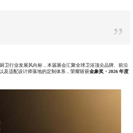
”
。作为亚洲厨卫行业发展风向标，本届展会汇聚全球卫浴顶尖品牌、前沿
造诣以及适配设计师落地的定制体系，荣耀斩获
金象奖・2026 年度