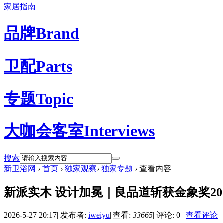
家居指南
品牌
Brand
卫配
Parts
专题
Topic
大咖会客室
Interviews
搜索
新卫浴网
›
首页
›
独家观察
›
独家专题
›
查看内容
新派实木 设计加冕｜良品道斩获金象奖2
2026-5-27 20:17
|
发布者:
iweiyu
|
查看:
33665
|
评论: 0
|
查看评论