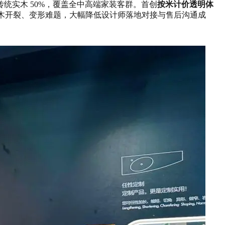
统实木 50%，覆盖全中高端家装客群。首创
按米计价透明体
实木开裂、变形难题，大幅降低设计师落地对接与售后沟通成