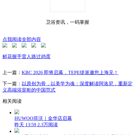
卫浴资讯，一码掌握
点我阅读全部内容
鲜花
握手
雷人
路过
鸡蛋
上一篇：
KBC 2026 即将启幕，TEPE缇派邀您上海见！
下一篇：
以原创为骨，以美学为魂：深度解读阿洛尼，重新定
义高端浴室柜的中国范式
相关阅读
HUWOO菲沃｜金华店启幕
昨天 13:59
2.3万阅读