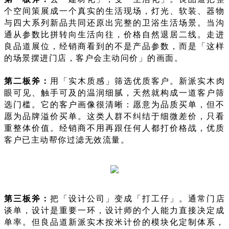
个空间策展成一个真实的生活现场，灯光、软装、器物
与四大系列新品共同还原出完整的卫浴生活场景。当沟
通从参数比拼转向生活向往，价格自然退居二线。走进
良品道展位，经销商看到的不是产品参数，而是「这样
的场景摆进门店，客户会主动问价」的画面。
第二板斧：
用「实木质感」筛选优质客户。新派实木肉
眼可见、触手可及的温润细腻，天然就构成一道客户筛
选门槛。它的客户画像很清晰：愿意为品质买单，但不
愿为品牌溢价买单。这类人群不纠结于细微差价，只看
重整体价值。经销商不用再跟任何人都打价格战，优质
客户已主动帮你过滤无效流量。
第三板斧：
把「设计公司」变成「打工仔」。通常门店
谈单，设计是重要一环，设计师的个人能力直接决定成
单率。但良品道新派实木按米计价的模块化定制体系，