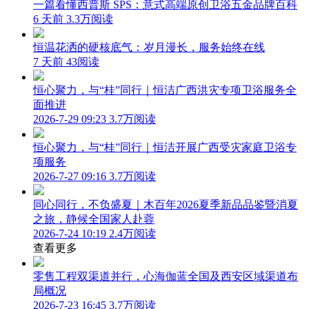
一篇看懂西普斯 SPS：意式高端原创卫浴五金品牌百科
6 天前
3.3万阅读
恒温花洒的硬核底气：岁月漫长，服务始终在线
7 天前
43阅读
恒心聚力，与“桂”同行｜恒洁广西洪灾专项卫浴服务全
面推进
2026-7-29 09:23
3.7万阅读
恒心聚力，与“桂”同行｜恒洁开展广西受灾家庭卫浴专
项服务
2026-7-27 09:16
3.7万阅读
同心同行，不负盛夏｜木百年2026夏季新品品鉴暨消夏
之旅，静候全国家人赴蓉
2026-7-24 10:19
2.4万阅读
查看更多
零售工程双渠道并行，心海伽蓝全国及西安区域渠道布
局概况
2026-7-23 16:45
3.7万阅读