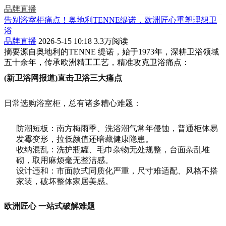
品牌直播
告别浴室柜痛点！奥地利TENNE缇诺，欧洲匠心重塑理想卫
浴
品牌直播
2026-5-15 10:18
3.3万阅读
摘要
源自奥地利的TENNE 缇诺，始于1973年，深耕卫浴领域
五十余年，传承欧洲精工工艺，精准攻克卫浴痛点：
(新卫浴网报道)直击卫浴三大痛点
日常选购浴室柜，总有诸多糟心难题：
防潮短板：南方梅雨季、洗浴潮气常年侵蚀，普通柜体易
发霉变形，拉低颜值还暗藏健康隐患。
收纳混乱：洗护瓶罐、毛巾杂物无处规整，台面杂乱堆
砌，取用麻烦毫无整洁感。
设计违和：市面款式同质化严重，尺寸难适配、风格不搭
家装，破坏整体家居美感。
欧洲匠心 一站式破解难题