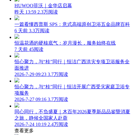
HUWOO菲沃｜金华店启幕
昨天 13:59
2.3万阅读
一篇看懂西普斯 SPS：意式高端原创卫浴五金品牌百科
6 天前
3.3万阅读
恒温花洒的硬核底气：岁月漫长，服务始终在线
7 天前
45阅读
恒心聚力，与“桂”同行｜恒洁广西洪灾专项卫浴服务全
面推进
2026-7-29 09:23
3.7万阅读
恒心聚力，与“桂”同行｜恒洁开展广西受灾家庭卫浴专
项服务
2026-7-27 09:16
3.7万阅读
同心同行，不负盛夏｜木百年2026夏季新品品鉴暨消夏
之旅，静候全国家人赴蓉
2026-7-24 10:19
2.4万阅读
查看更多