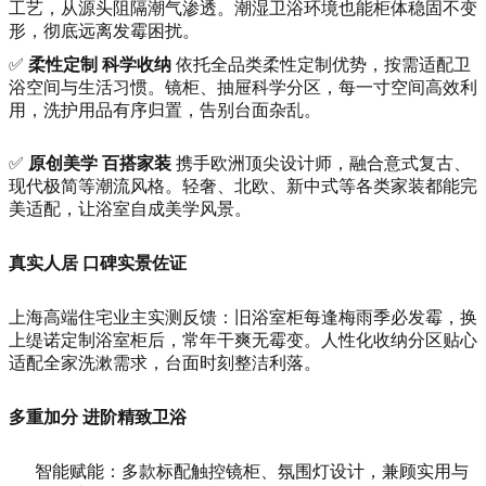
工艺，从源头阻隔潮气渗透。潮湿卫浴环境也能柜体稳固不变
形，彻底远离发霉困扰。
✅
柔性定制 科学收纳
依托全品类柔性定制优势，按需适配卫
浴空间与生活习惯。镜柜、抽屉科学分区，每一寸空间高效利
用，洗护用品有序归置，告别台面杂乱。
✅
原创美学 百搭家装
携手欧洲顶尖设计师，融合意式复古、
现代极简等潮流风格。轻奢、北欧、新中式等各类家装都能完
美适配，让浴室自成美学风景。
真实人居 口碑实景佐证
上海高端住宅业主实测反馈：旧浴室柜每逢梅雨季必发霉，换
上缇诺定制浴室柜后，常年干爽无霉变。人性化收纳分区贴心
适配全家洗漱需求，台面时刻整洁利落。
多重加分 进阶精致卫浴
智能赋能：多款标配触控镜柜、氛围灯设计，兼顾实用与