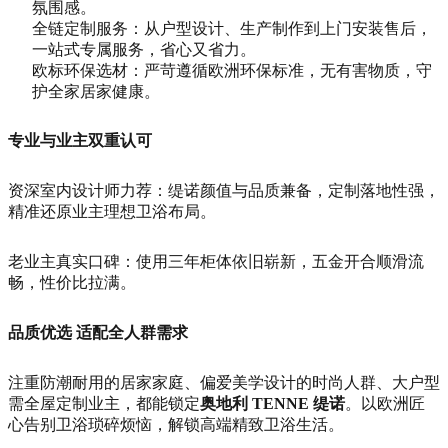
氛围感。
全链定制服务：从户型设计、生产制作到上门安装售后，
一站式专属服务，省心又省力。
欧标环保选材：严苛遵循欧洲环保标准，无有害物质，守
护全家居家健康。
专业与业主双重认可
资深室内设计师力荐：缇诺颜值与品质兼备，定制落地性强，
精准还原业主理想卫浴布局。
老业主真实口碑：使用三年柜体依旧崭新，五金开合顺滑流
畅，性价比拉满。
品质优选 适配全人群需求
注重防潮耐用的居家家庭、偏爱美学设计的时尚人群、大户型
需全屋定制业主，都能锁定
奥地利 TENNE 缇诺
。以欧洲匠
心告别卫浴琐碎烦恼，解锁高端精致卫浴生活。