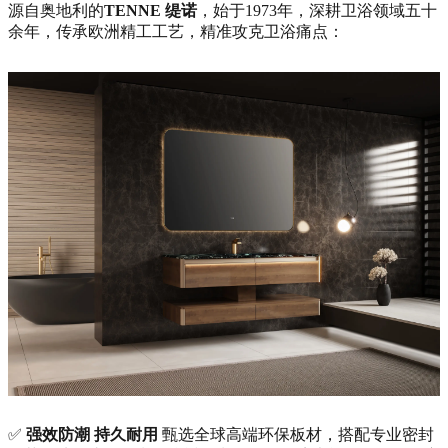
源自奥地利的
TENNE 缇诺
，始于1973年，深耕卫浴领域五十
余年，传承欧洲精工工艺，精准攻克卫浴痛点：
✅
强效防潮 持久耐用
甄选全球高端环保板材，搭配专业密封