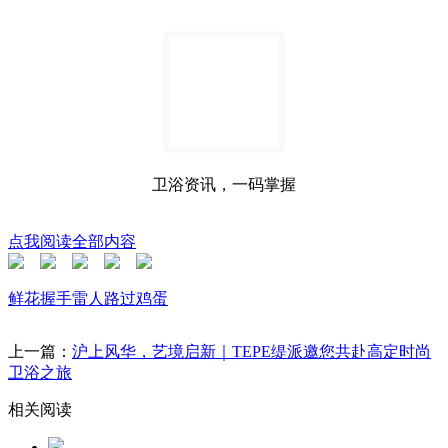
卫浴资讯，一码掌握
点我阅读全部内容
鲜花
握手
雷人
路过
鸡蛋
上一篇：
沪上风华，艺境启新｜TEPE缇派邀您共赴高定时尚
卫浴之旅
相关阅读