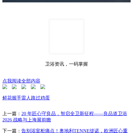
卫浴资讯，一码掌握
点我阅读全部内容
鲜花
握手
雷人
路过
鸡蛋
上一篇：
20 年匠心守良品，智启全卫新征程——良品道卫浴
2026 战略与上海展前瞻
下一篇：
告别浴室柜痛点！奥地利TENNE缇诺，欧洲匠心重