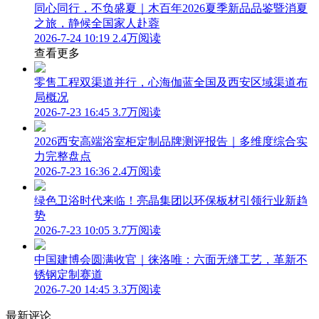
同心同行，不负盛夏｜木百年2026夏季新品品鉴暨消夏
之旅，静候全国家人赴蓉
2026-7-24 10:19
2.4万阅读
查看更多
零售工程双渠道并行，心海伽蓝全国及西安区域渠道布
局概况
2026-7-23 16:45
3.7万阅读
2026西安高端浴室柜定制品牌测评报告｜多维度综合实
力完整盘点
2026-7-23 16:36
2.4万阅读
绿色卫浴时代来临！亮晶集团以环保板材引领行业新趋
势
2026-7-23 10:05
3.7万阅读
中国建博会圆满收官｜徕洛唯：六面无缝工艺，革新不
锈钢定制赛道
2026-7-20 14:45
3.3万阅读
最新评论