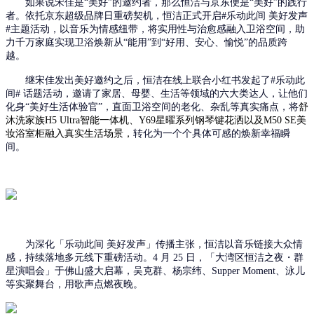
如果说宋佳是
“美好”
的邀约者，那么恒洁与京东便是
“美好”
的践行
者
。
依托京东超级品牌日重磅契机，恒洁正式
开启
#乐动此间 美好发声
#主题活动，以音乐为情感纽带，将
实用性
与
治愈感
融入卫浴空间，助
力千万家庭实现
卫浴焕新
从
“能用”到“好用、安心、愉悦”的
品质
跨
越
。
继宋佳发出美好邀约之后
，恒洁在线上联合小红书发起了
#乐动此
间# 话题活动，邀请了家居、母婴、生活等领域的六大类达人，让他们
化身“美好生活体验官”，直面卫浴空间的老化、杂乱等真实痛点，将
舒
沐洗家族
H5 Ultra
智能一体机
、
Y69星曜系列钢琴键花洒
以及
M
50 SE
美
妆浴室柜
融
入真实生活场景，
转化为一个个具体可感的焕新幸福瞬
间。
为深化「乐动此间
美好发声」
传播主张，恒洁以音乐
链接大众情
感
，
持续落地多元线下重磅活动
。
4 月 25 日，「大湾区恒洁之夜
・群
星演唱会」于
佛山盛大启幕，吴克群、杨宗纬、
Supper Moment、泳儿
等实
聚舞台，
用歌声点燃夜晚。