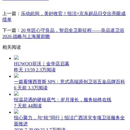
上一篇：
乐动此间，美好收官！恒洁×京东超品日交出亮眼成
绩单
下一篇：
20 年匠心守良品，智启全卫新征程——良品道卫浴
2026 战略与上海展前瞻
相关阅读
HUWOO菲沃｜金华店启幕
昨天 13:59
2.3万阅读
一篇看懂西普斯 SPS：意式高端原创卫浴五金品牌百科
6 天前
3.3万阅读
恒温花洒的硬核底气：岁月漫长，服务始终在线
7 天前
44阅读
恒心聚力，与“桂”同行｜恒洁广西洪灾专项卫浴服务全
面推进
2026-7-29 09:23
3.7万阅读