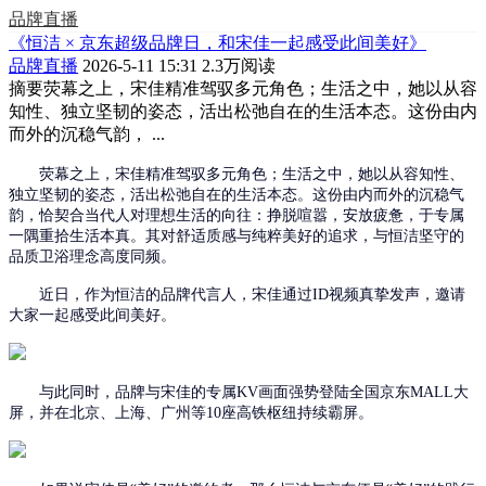
品牌直播
《恒洁 × 京东超级品牌日，和宋佳一起感受此间美好》
品牌直播
2026-5-11 15:31
2.3万阅读
摘要
荧幕之上，宋佳精准驾驭多元角色；生活之中，她以从容
知性、独立坚韧的姿态，活出松弛自在的生活本态。这份由内
而外的沉稳气韵， ...
荧幕之上，宋佳精准驾驭多元角色；生活之中，她以从容知性、
独立坚韧的姿态，活出松弛自在的生活本态。这份由内而外的沉稳气
韵，恰契合当代人对理想生活的向往：挣脱喧嚣，安放疲惫，于专属
一隅重拾生活本真。其对舒适质感与纯粹美好的追求，与恒洁坚守的
品质卫浴理念高度同频。
近日，作为恒洁的品牌代言人，宋佳通过
ID视频真挚发声
，邀请
大家一起感受此间美好。
与此同时，品牌与宋佳的专属
KV画面强势登陆全国京东MALL大
屏，并在北京、上海、广州等10座高铁枢纽持续霸屏。