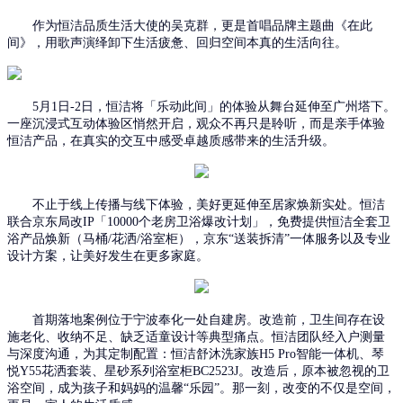
作
为恒洁品质生活大使的吴克群，
更是
首唱品牌主题曲《在此
间》，
用
歌声演绎卸下生活疲惫、回归空间本真的生活向往。
5月1日-
2
日
，恒洁将「乐动此间」的体验从舞台延伸至广州塔下。
一座沉浸式互动体验区悄然开启，观众不再只是聆听，而是亲手
体验
恒洁产品，
在真实的交互中感受卓越质感带来的生活升级。
不止于线上传播与线下体验，美好更延伸至居家焕新实处。
恒洁
联合京东局改
IP「10000个老房卫浴爆改计划」，
免费提供恒洁全套卫
浴产品焕新（马桶
/
花洒
/
浴室柜），京东
“送装
拆清
”一体服务以及专业
设计方案，让美好发生在更多家庭。
首期落地案例位于宁波奉化一处自建房。改造前，卫生间存在设
施老化、收纳不足、缺乏适童设计等典型痛点。恒洁团队经入户测量
与深度沟通，为其定制配置：恒洁舒沐洗家族
H5 Pro智能一体机、琴
悦Y55花洒套装、星砂系列浴室柜BC2523J。改造后，原本被忽视的卫
浴空间，成为孩子和妈妈的温馨“乐园”
。
那一刻，改变的不仅是空间，