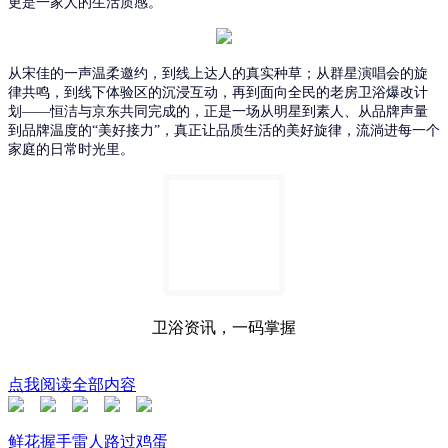
更是一家人的生活质感。
从宋佳的一声温柔邀约，到线上达人的真实种草；从群星演唱会的旋
律共鸣，到线下体验区的沉浸互动，再到面向全民的老房卫浴爆改计
划
——恒洁与京东共同完成的，正是一场从明星到素人、从品牌声量
到品牌温度的“美好接力”，真正让品质生活的美好旋律，流淌进每一个
家庭的日常时光里。
卫浴资讯，一码掌握
点我阅读全部内容
鲜花
握手
雷人
路过
鸡蛋