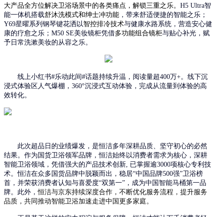
大产品
全方位解决卫浴场景中的各类痛点
，解锁三重之乐。
H5 Ultra智
能一体机搭载
舒沐洗模式
和
绅士冲功能
，带来舒适便捷的智能之乐；
Y69星曜系列钢琴键花洒以
智控排冷技术
与健康水路系统，营造安心健
康的疗愈之乐；
M50 SE美妆镜柜凭借
多功能组合
镜柜
与贴心补光，赋
予日常洗漱美妆的从容之乐。
线上小红书
#乐动此间#话题
持续升温，阅读量
超
400万
+。线下沉
浸式体验区人气爆棚，3
60
°沉浸式互动体验，
完成从流量到体验的高
效转化。
此次超品日的业绩爆发
，
是恒洁多年深耕品质、坚守初心的必然
结果。作为国货卫浴领军品牌，恒洁始终以消费者需求为核心，深耕
智能卫浴领域，凭借强大的
产品技术创新
, 已掌握逾3000项核心专利技
术。恒洁在众多国货品牌中脱颖而出，
稳居
“中国品牌500强”卫浴榜
首，并荣获消费者认知与喜爱度“双第一”，成为中国智能马桶第一品
牌。
此外，
恒洁与京东持续深度合作，不断优化服务流程，提升服务
品质，
共同推动
智能卫浴
加速走进
中国
更多家庭
。