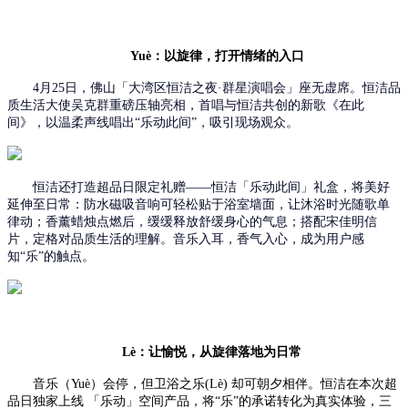
Yuè：以旋律，打开情绪的入口
4月25日，佛山「大湾区恒洁之夜·群星演唱会」座无虚席。恒洁品
质生活大使吴克群重磅压轴亮相，
首唱与恒洁共创的新歌
《在此
间》
，
以温柔声线唱出
“乐动此间”，吸引现场观众。
恒洁
还打造超品日限定礼赠
——恒洁「乐动此间」礼盒
，将美好
延伸至日常：
防水磁吸音响可轻松贴于浴室墙面，让沐浴时光随歌单
律动
；
香薰蜡烛点燃后，缓缓释放舒缓身心的气息
；
搭配
宋佳明信
片，
定格对品质生活的理解
。音乐入耳，香气入心
，成为用户感
知
“乐”的触点。
Lè：让愉悦
，
从旋律落地为日常
音乐（
Yuè
）会停，但卫浴之乐
(
Lè) 却可朝夕相伴
。恒洁在本次超
品日独家上线
「乐动」
空间
产品，将
“乐”的承诺转化为
真实体验，三