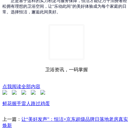
正是基于这样的实力积淀
与服务保障
，恒洁才能让万千消费者
轻
松
拥有理想的卫浴空间，让
“乐动此间”的美好体验成为每个家庭的日
常。选择恒洁，
邂逅
此间美好。
卫浴资讯，一码掌握
点我阅读全部内容
鲜花
握手
雷人
路过
鸡蛋
上一篇：
让“美好发声”：恒洁×京东超级品牌日落地老房真实
焕新