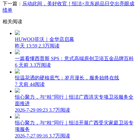
下一篇：
乐动此间，美好收官！恒洁×京东超品日交出亮眼成
绩单
相关阅读
HUWOO菲沃｜金华店启幕
昨天 13:59
2.3万阅读
一篇看懂西普斯 SPS：意式高端原创卫浴五金品牌百科
6 天前
3.3万阅读
恒温花洒的硬核底气：岁月漫长，服务始终在线
7 天前
44阅读
恒心聚力，与“桂”同行｜恒洁广西洪灾专项卫浴服务全
面推进
2026-7-29 09:23
3.7万阅读
恒心聚力，与“桂”同行｜恒洁开展广西受灾家庭卫浴专
项服务
2026-7-27 09:16
3.7万阅读