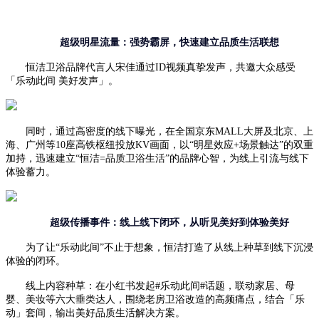
超级明星流量：
强势
霸屏，快速建立品质
生活
联想
恒洁卫浴品牌代言人宋佳通过
ID视频真挚发声，共邀大众感受
「乐动此间 美好发声」。
同时，通过高密度的线下曝光，在全国京东
MALL大屏及北京、上
海、广州等10座高铁枢纽投放KV画面，以“明星效应+场景触达”的双重
加持，迅速建立“恒洁=品质卫浴生活”的品牌心智，
为线上引流与线下
体验蓄力。
超级传播事件：线上
线下闭环
，从听见美好到体验美好
为了让
“乐动此间”不止于想象，恒洁打造了从线上种草到线下沉浸
体验的闭环。
线上内容种草：在小红书发起
#乐动此间#话题，联动家居、母
婴、美妆等六大垂类达人，围绕老房卫浴改造的高频痛点，结合
「乐
动」套间
，输出美好品质生活解决方案。