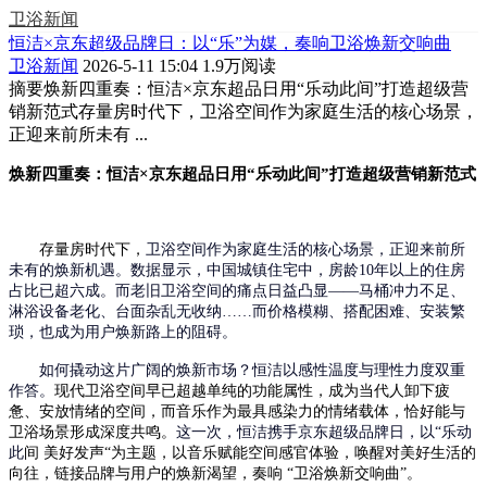
卫浴新闻
恒洁×京东超级品牌日：以“乐”为媒，奏响卫浴焕新交响曲
卫浴新闻
2026-5-11 15:04
1.9万阅读
摘要
焕新四重奏：恒洁×京东超品日用“乐动此间”打造超级营
销新范式存量房时代下，卫浴空间作为家庭生活的核心场景，
正迎来前所未有 ...
焕新
四重奏：恒洁
×京东超品日用“乐动此间”打造超级营销新范式
存量房时代
下
，
卫浴空间作为家庭生活的核心场景，正迎来前所
未有的焕新机遇。数据显示，中国城镇住宅中，房龄
10年以上的住房
占比已超六成
。而老旧卫浴空间的痛点日益凸显
——
马桶冲力不足、
淋浴设备
老化
、
台面杂乱无收纳
……
而价格
模糊
、搭配
困难
、安装繁
琐，也成为用户焕新路上的阻碍。
如何撬动这片广阔
的焕新
市场？恒洁以感性温度与理性力度双重
作答。
现代
卫浴空间早已超越单纯的功能属性，成为当代人卸下疲
惫、安放情绪的
空间
，而音乐作为最具感染力的情绪载体，恰好能与
卫浴场景形成深度共鸣。
这一次，恒洁携手京东超级品牌日，以
“乐动
此
间
美好发声
“为主题，
以音乐赋能空间感官体验
，唤醒对美好生活的
向往，链接品牌与用户的焕新渴望，奏响
“卫浴焕新交响曲”。