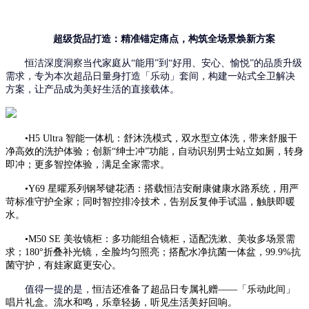
超级货品打造：精准锚定痛点，构筑全场景焕新方案
恒洁深度洞察当代家庭
从
“
能用
”到“
好用、安心、愉悦
”
的品质升级
需求
，
专为本次超品日量身打造「乐动」套间
，
构建一站式全卫解决
方案，让产品成为美好生活的直接载体。
•
H5 Ultra 智能一体机：舒沐洗模式，
双水型立体洗，带来舒服干
净高效的洗护体验
；创新
“绅士冲”功能，自动识别男士站立如厕，转身
即冲；
更多
智控
体验
，满足全家需求。
•
Y69 星曜系列钢琴键花洒：搭载恒洁安耐康健康水路系统，
用严
苛标准守护全家
；同时
智控排冷技
术，
告别反复伸手试温，
触肤即暖
水
。
•
M50 SE 美妆镜柜
：
多功能组合
镜柜
，
适配洗漱、美妆多场景需
求
；
180°折叠补光镜，
全脸均匀照亮
；搭配水净抗菌一体盆
，
9
9
.
9%
抗
菌守护
，有娃家庭更安心。
值得一提的是，
恒洁还准备了超品日专属礼赠
——
「乐
动此间
」
唱片礼盒。
流水和鸣，乐章轻扬，
听见
生活美好回响。