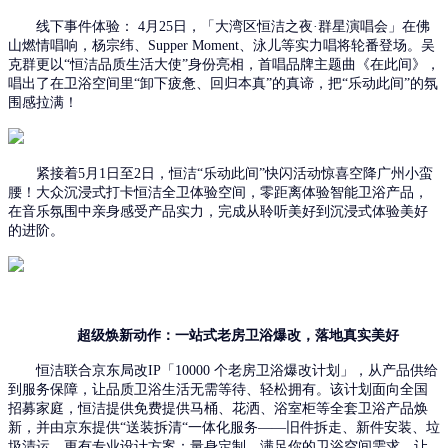
线下事件体验：
4月25日，「大湾区恒洁之夜·群星演唱会」在佛
山燃情唱响，杨宗纬、Supper Moment、泳儿等实力唱将轮番登场。
吴
克群更以
“恒洁品质生活大使”身份
亮相，
首唱品牌主题曲《在此间》
，
唱出了在卫浴空间里
“卸下疲惫、回归本真”的真谛，把“乐动此间”的氛
围感拉满！
紧接着
5月1日至2日，恒洁“乐动此间”快闪活动惊喜空降广州小蛮
腰！大众沉浸式打卡恒洁全卫体验空间，零距离体验智能卫浴产品，
在音乐氛围中亲身感受产品实力，完成从聆听美好到沉浸式体验美好
的进阶。
超级
焕新动作
：
一站式老房卫浴爆改，落地真实美好
恒洁联合京东
局改
IP
「
10000 个老房卫浴爆改计划」
，
从产品供给
到服务保障
，
让品质卫浴生活无需等待、轻松拥有
。该计划
面向全国
招募家庭，
恒洁提供
免费提供马桶、花洒、浴室柜等全套卫浴产品焕
新，并由京东提供
“
送装
拆清
“一体化服务——旧件拆走、新件安装、垃
圾清运。更有
专业设计方案：量身定制，满足你的卫浴空间需求，让