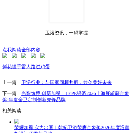
卫浴资讯，一码掌握
点我阅读全部内容
鲜花
握手
雷人
路过
鸡蛋
上一篇：
卫浴行业：与国家同频共振，共创美好未来
下一篇：
光影筑境 创新加冕｜TEPE缇派2026上海展斩获金象
奖·年度全卫定制创新先锋品牌
相关阅读
荣耀加冕 实力出圈｜乾妃卫浴荣膺金象奖2026年度浴室