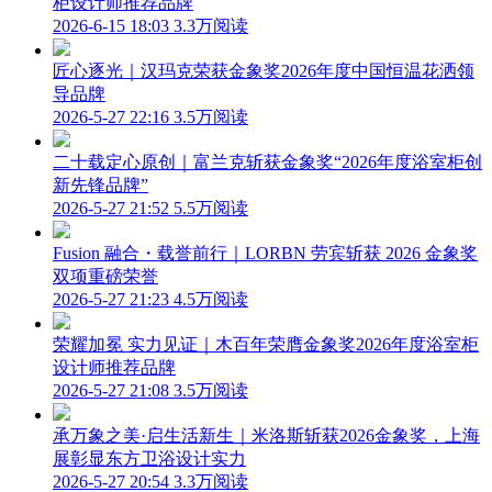
柜设计师推荐品牌
2026-6-15 18:03
3.3万阅读
匠心逐光｜汉玛克荣获金象奖2026年度中国恒温花洒领
导品牌
2026-5-27 22:16
3.5万阅读
二十载定心原创｜富兰克斩获金象奖“2026年度浴室柜创
新先锋品牌”
2026-5-27 21:52
5.5万阅读
Fusion 融合・载誉前行｜LORBN 劳宾斩获 2026 金象奖
双项重磅荣誉
2026-5-27 21:23
4.5万阅读
荣耀加冕 实力见证｜木百年荣膺金象奖2026年度浴室柜
设计师推荐品牌
2026-5-27 21:08
3.5万阅读
承万象之美·启生活新生｜米洛斯斩获2026金象奖，上海
展彰显东方卫浴设计实力
2026-5-27 20:54
3.3万阅读