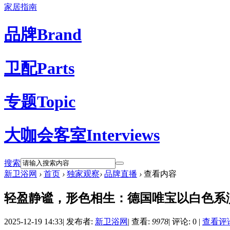
家居指南
品牌
Brand
卫配
Parts
专题
Topic
大咖会客室
Interviews
搜索
新卫浴网
›
首页
›
独家观察
›
品牌直播
›
查看内容
轻盈静谧，形色相生：德国唯宝以白色系
2025-12-19 14:33
|
发布者:
新卫浴网
|
查看:
9978
|
评论: 0
|
查看评