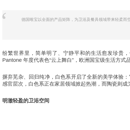
“
德国唯宝以全面的产品矩阵，为卫浴及餐具领域带来轻柔而
纷繁世界里，简单明了、宁静平和的生活愈发珍贵，促
Pantone 年度代表色“云上舞白”，欧洲国宝级生
摒弃芜杂、回归纯净，白色系开启了全新的美学体验：
感官层次，白色系正在家居领域掀起热潮，而陶瓷则成
明澈轻盈的卫浴空间