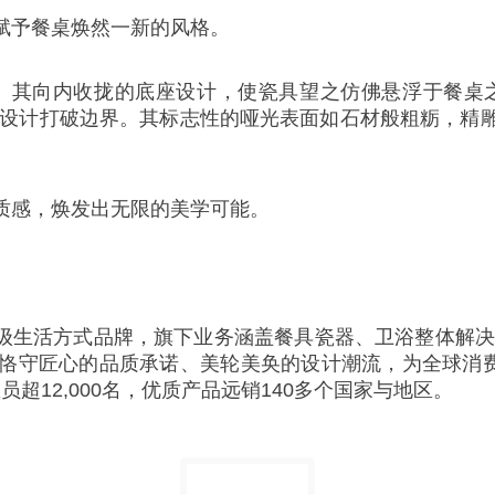
赋予餐桌焕然一新的风格。
其向内收拢的底座设计，使瓷具望之仿佛悬浮于餐桌之上，为用
念为餐具设计打破边界。其标志性的哑光表面如石材般粗粝，
质感，焕发出无限的美学可能。
世纪的欧洲国宝级生活方式品牌，旗下业务涵盖餐具瓷器、卫浴整
匠心的品质承诺、美轮美奂的设计潮流，为全球消费者缔造不凡
球雇员超12,000名，优质产品远销140多个国家与地区。