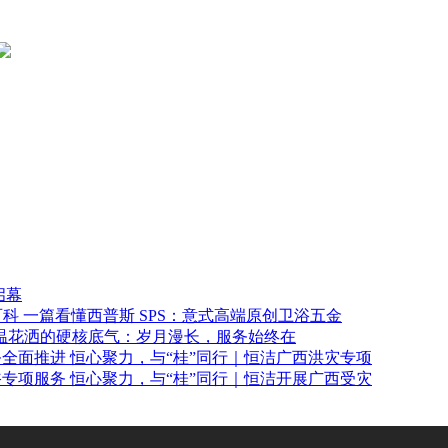
启幕
一篇看懂西普斯 SPS：意式高端原创卫浴五金
温花洒的硬核底气：岁月漫长，服务始终在
恒心聚力，与“桂”同行｜恒洁广西洪灾专项
恒心聚力，与“桂”同行｜恒洁开展广西受灾