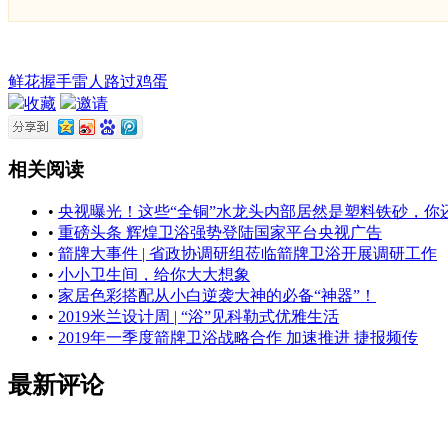
鲜花
握手
雷人
路过
鸡蛋
收藏
邀请
相关阅读
•
央视曝光！这些“全铜”水龙头内部居然是塑料铁砂，你
•
重磅头条 辉煌卫浴强势登陆国家平台央视广告
•
箭牌大事件 | 省政协调研组莅临箭牌卫浴开展调研工作
•
小小卫生间，给你大大想象
•
家居色彩搭配从小白逆袭大神的必备“神器”！
•
2019米兰设计周 | “浴”见科勒式优雅生活
•
2019年一季度箭牌卫浴战略合作 加速推进 捷报频传
最新评论