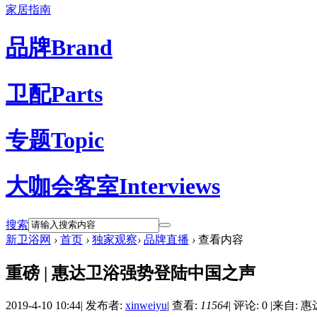
家居指南
品牌
Brand
卫配
Parts
专题
Topic
大咖会客室
Interviews
搜索
新卫浴网
›
首页
›
独家观察
›
品牌直播
›
查看内容
重磅 | 惠达卫浴强势登陆中国之声
2019-4-10 10:44
|
发布者:
xinweiyu
|
查看:
11564
|
评论: 0
|
来自: 