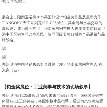
顾朗卫浴展位
展会上，
顾朗卫浴携2025美国好设计铂金奖作品
及最新力作
TIANGONG天工系列亮相E1C35展位，其金属与水晶交融的
展位设计成为展会焦点。华南家居网主理人陈岚岚专访顾朗卫
浴
中国区
销售总监查维民，解码国际奖项背后的产品逻辑与品
牌战略。
顾朗卫浴中国区销售总监查维民（左）华南家居网主理人 陈
岚岚（右）
【铂金奖展位：工业美学与技术的现场叙事】
顾朗卫浴E1C35展位以“晶典未来”为设计语言，59A级黄铜主
体经128道工序铸造，搭配多棱水晶把手，通过动态水流装置
演示节水30%的技术突破。“我们希望用材质肌理与水流轨