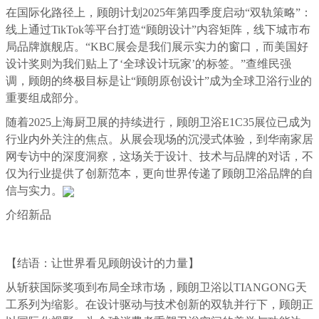
在国际化路径上，顾朗计划2025年第四季度启动“双轨策略”：
线上通过TikTok等平台打造“
顾朗
设计”内容矩阵，线下城市布
局品牌旗舰店。“KBC展会是我们展示实力的窗口，而美国好
设计奖则为我们贴上了‘全球设计玩家’的标签。”查维民强
调，顾朗的终极目标是让“
顾朗原创
设计”成为全球卫浴行业的
重要组成部分
。
随着2025上海厨卫展的持续进行，顾朗卫浴E1C35展位已成为
行业内外关注的焦点。从展会现场的沉浸式体验，到华南家居
网专访中的深度洞察，这场关于设计、技术与品牌的对话，不
仅为行业提供了创新范本，更向世界传递了
顾朗
卫浴品牌的自
信与实力。
介绍新品
【
结语：让世界看见
顾朗
设计的力量
】
从斩获国际奖项到布局全球市场，顾朗卫浴以TIANGONG天
工系列为缩影
。
在设计驱动与技术创新的双轨并行下
，
顾朗正