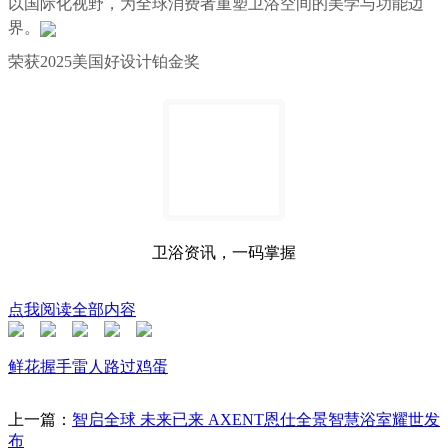
以国际化视野
，
为全球消费者重塑卫浴空间的美学与功能边
界
。
荣获2025美国好设计铂金奖
卫浴资讯，一码掌握
点我阅读全部内容
鲜花
握手
雷人
路过
鸡蛋
上一篇：
智启全球 未来已来 AXENT恩仕全景智慧浴室耀世发
布