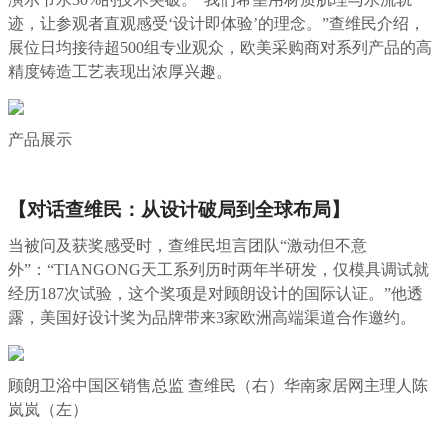
迹，让参观者直观感受‘设计即体验’的理念。”查维民介绍，
展位日均接待超500组专业观众，欧美采购商对系列产品的高
精度铸造工艺表现出浓厚兴趣。
产品展示
【对话查维民：从设计破局到全球布局】
当被问及获奖感受时，查维民坦言团队“激动但不意
外”：“TIANGONG天工系列历时两年半研发，仅模具调试就
经历187次试验，这个奖项是对
顾朗设计
的国际认证。”他透
露，美国好设计奖为品牌带来3家欧洲高端渠道合作邀约
。
顾朗卫浴中国区销售总监 查维民（右）华南家居网主理人陈
岚岚（左）