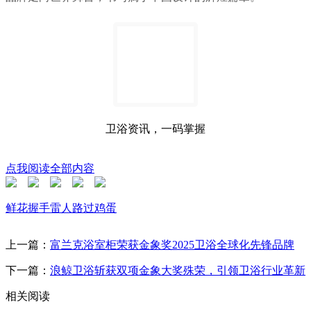
卫浴资讯，一码掌握
点我阅读全部内容
鲜花
握手
雷人
路过
鸡蛋
上一篇：
富兰克浴室柜荣获金象奖2025卫浴全球化先锋品牌
下一篇：
浪鲸卫浴斩获双项金象大奖殊荣，引领卫浴行业革新
相关阅读