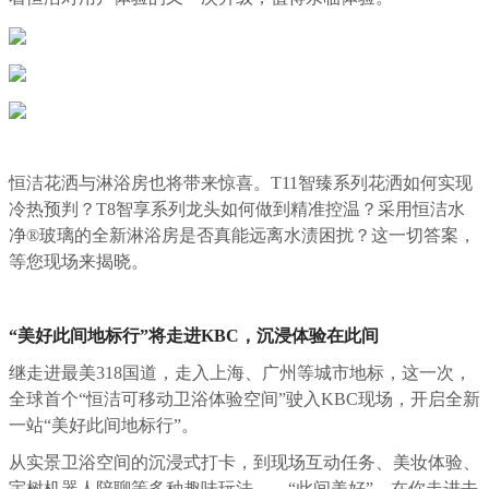
恒洁花洒与淋浴房也将带来惊喜。T11智臻系列花洒如何实现
冷热预判？T8智享系列龙头如何做到精准控温？采用恒洁水
净®玻璃的全新淋浴房是否真能远离水渍困扰？这一切答案，
等您现场来揭晓。
“美好此间地标行”将走进KBC，沉浸体验在此间
继走进最美318国道，走入上海、广州等城市地标，这一次，
全球首个“恒洁可移动卫浴体验空间”驶入KBC现场，开启全新
一站“美好此间地标行”。
从实景卫浴空间的沉浸式打卡，到现场互动任务、美妆体验、
宇树机器人陪聊等多种趣味玩法……“此间美好”，在你走进去