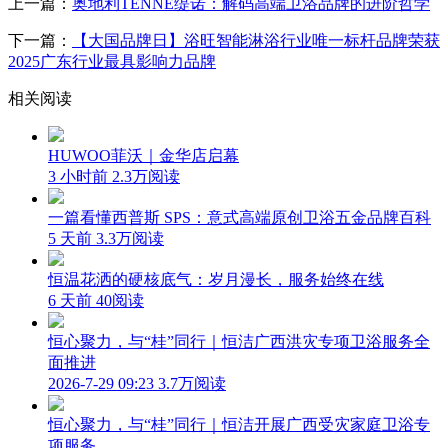
上一篇：
奥地利TENNE缇诺：解码高端卫浴品牌的进阶哲学
下一篇：
【大国品牌日】浴旺智能淋浴行业唯一标杆品牌荣获
2025广东行业最具影响力品牌
相关阅读
HUWOO菲沃｜金华店启幕
3 小时前
2.3万阅读
一篇看懂西普斯 SPS：意式高端原创卫浴五金品牌百科
5 天前
3.3万阅读
恒温花洒的硬核底气：岁月漫长，服务始终在线
6 天前
40阅读
恒心聚力，与“桂”同行｜恒洁广西洪灾专项卫浴服务全
面推进
2026-7-29 09:23
3.7万阅读
恒心聚力，与“桂”同行｜恒洁开展广西受灾家庭卫浴专
项服务