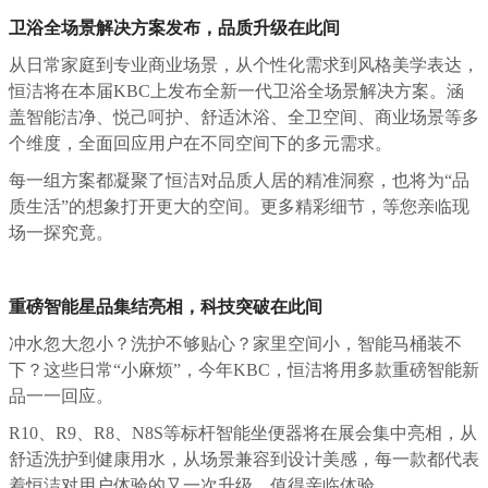
卫浴全场景解决方案发布，品质升级在此间
从日常家庭到专业商业场景，从个性化需求到风格美学表达，
恒洁将在本届KBC上发布全新一代卫浴全场景解决方案。涵
盖智能洁净、悦己呵护、舒适沐浴、全卫空间、商业场景等多
个维度，全面回应用户在不同空间下的多元需求。
每一组方案都凝聚了恒洁对品质人居的精准洞察，也将为“品
质生活”的想象打开更大的空间。更多精彩细节，等您亲临现
场一探究竟。
重磅智能星品集结亮相，科技突破在此间
冲水忽大忽小？洗护不够贴心？家里空间小，智能马桶装不
下？这些日常“小麻烦”，今年KBC，恒洁将用多款重磅智能新
品一一回应。
R10、R9、R8、N8S等标杆智能坐便器将在展会集中亮相，从
舒适洗护到健康用水，从场景兼容到设计美感，每一款都代表
着恒洁对用户体验的又一次升级，值得亲临体验。