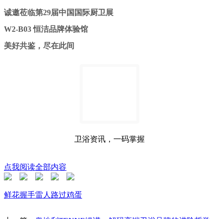
诚邀莅临第29届中国国际厨卫展
W2-B03 恒洁品牌体验馆
美好共鉴，尽在此间
卫浴资讯，一码掌握
点我阅读全部内容
鲜花
握手
雷人
路过
鸡蛋