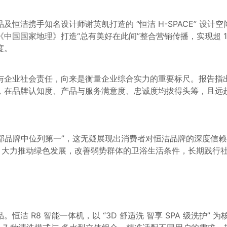
品
及恒洁
携手知名设计师谢英凯打造的 “恒洁 H-SPACE” 设
国国家地理》打造“总有美好在此间”整合营销传播，实现超 1
度。
业社会责任，向来是衡量企业综合实力的重要标尺。报告指出，恒洁
” 榜首，在品牌认知度、产品与服务满意度、忠诚度均拔得头筹，且
个头部品牌中位列第一”，这无疑展现出消费者对恒洁品牌的深度
川藏线，大力推动绿色发展，改善弱势群体的卫浴生活条件，长期践
8 智能一体机，以 “3D 舒适洗 智享 SPA 级洗护” 为核心