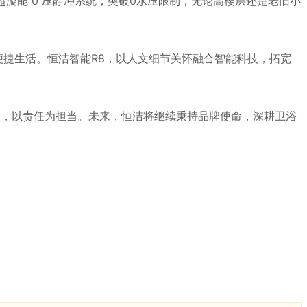
超漩能 0 压静冲系统，突破0水压限制，无论高楼层还是老旧小
便捷生活。恒洁智能R8，以人文细节关怀融合智能科技，拓宽
基，以责任为担当。未来，恒洁将继续秉持品牌使命，深耕卫浴