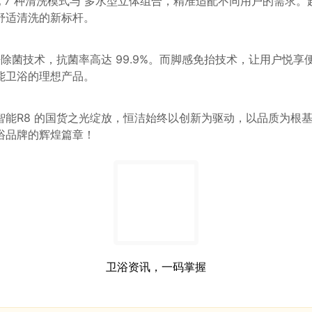
配 7 种清洗模式与 多水型立体组合，精准适配不同用户的需求。
舒适清洗的新标杆。
除菌技术，抗菌率高达 99.9%。而脚感免抬
技术，
让用户悦享
能卫浴的理想产品。
智能R8 的国货之光绽放，恒洁始终以创新为驱动，以品质为根
浴
品牌的辉煌篇章！
卫浴资讯，一码掌握