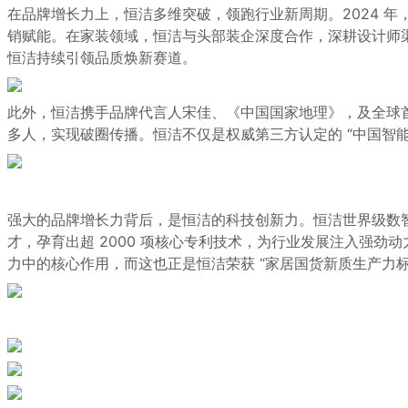
在品牌增长力上，恒洁多维突破，领跑行业新周期。2024 
销赋能。在家装领域，恒洁与头部装企深度合作，深耕设计师渠
恒洁
持续引
领
品质焕新
赛道。
此外，恒洁携手品牌代言人宋佳、《中国国家地理》，及全球首
多人，实现破圈传播。恒洁不仅是权威第三方认定的 “中国智
强大的品牌增长力背后，是
恒洁
的科技创新力。
恒洁
世界级数
才，孕育出超 2000 项核心专利技术，为行业发展注入强
力中的核心作用，
而
这也正是恒洁荣获 “家居国货新质生产力标