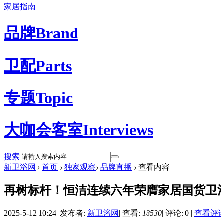
家居指南
品牌
Brand
卫配
Parts
专题
Topic
大咖会客室
Interviews
搜索
新卫浴网
›
首页
›
独家观察
›
品牌直播
›
查看内容
再树标杆！恒洁连续六年荣膺家居国货卫
2025-5-12 10:24
|
发布者:
新卫浴网
|
查看:
18530
|
评论: 0
|
查看评