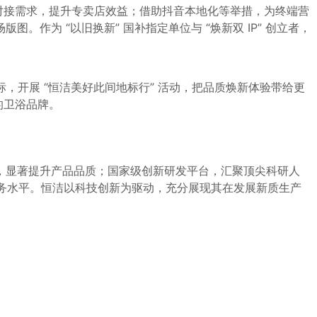
准对接需求，提升专卖店效益；借助抖音本地化等举措，为终端营
图。作为 “以旧换新” 国补
指定
单位与 “焕新双 IP” 创立者，
标，开展 “恒洁美好此间地标行” 活动，把品质焕新体验带给更
的卫浴品牌。
，显著提升产品品质；国家级创新研发平台，汇聚顶尖科研人
服务水平。恒洁以科技创新为驱动，充分展现其在发展新质生产