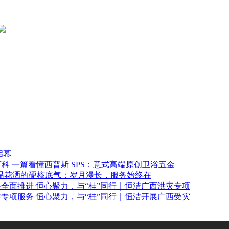
启幕
一篇看懂西普斯 SPS：意式高端原创卫浴五金
温花洒的硬核底气：岁月漫长，服务始终在
恒心聚力，与“桂”同行｜恒洁广西洪灾专项
恒心聚力，与“桂”同行｜恒洁开展广西受灾