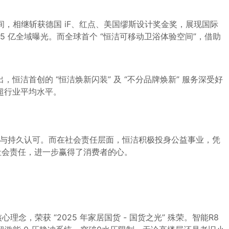
计空间，相继斩获德国 iF、红点、美国缪斯设计奖金奖，展现国际
5 亿全域曝光。
而
全球首个 “恒洁可移动卫浴体验空间”，借助
首创的 “恒洁焕新闪装” 及 “不分品牌焕新” 服务
深受
好
远超行业平均水平。
信赖与持久认可。而在社会责任层面，恒洁积极投身公益事业，凭
行社会责任，进一步赢得了消费者的心。
理念，荣获 “2025 年家居国货 - 国货之光” 殊荣。
智能R8