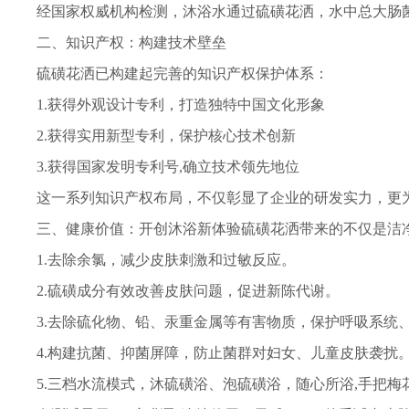
经国家权威机构检测，沐浴水通过硫磺花洒，水中总大肠菌
二、知识产权：构建技术壁垒
硫磺花洒已构建起完善的知识产权保护体系：
1.获得外观设计专利，打造独特中国文化形象
2.获得实用新型专利，保护核心技术创新
3.获得国家发明专利号,确立技术领先地位
这一系列知识产权布局，不仅彰显了企业的研发实力，更为
三、健康价值：开创沐浴新体验硫磺花洒带来的不仅是洁
1.去除余氯，减少皮肤刺激和过敏反应。
2.硫磺成分有效改善皮肤问题，促进新陈代谢。
3.去除硫化物、铅、汞重金属等有害物质，保护呼吸系统、
4.构建抗菌、抑菌屏障，防止菌群对妇女、儿童皮肤袭扰
5.三档水流模式，沐硫磺浴、泡硫磺浴，随心所浴,手把梅