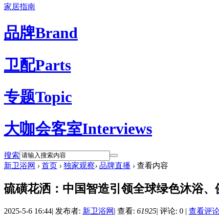
家居指南
品牌
Brand
卫配
Parts
专题
Topic
大咖会客室
Interviews
搜索
新卫浴网
›
首页
›
独家观察
›
品牌直播
›
查看内容
硫磺花洒：中国智造引领全球绿色沐浴、
2025-5-6 16:44
|
发布者:
新卫浴网
|
查看:
61925
|
评论: 0
|
查看评