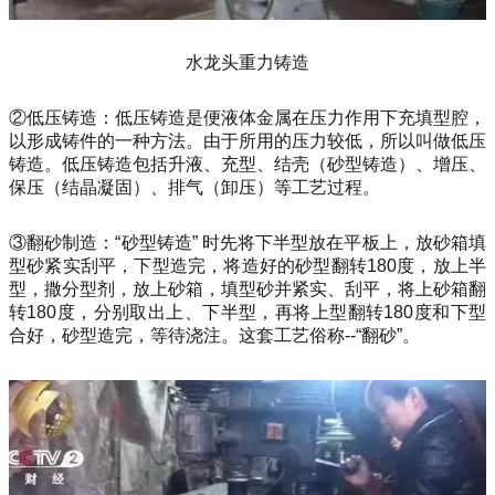
水龙头重力铸造
②低压铸造：低压铸造是便液体金属在压力作用下充填型腔，
以形成铸件的一种方法。由于所用的压力较低，所以叫做低压
铸造。低压铸造包括升液、充型、结壳（砂型铸造）、增压、
保压（结晶凝固）、排气（卸压）等工艺过程。
③翻砂制造：“砂型铸造” 时先将下半型放在平板上，放砂箱填
型砂紧实刮平，下型造完，将造好的砂型翻转180度，放上半
型，撒分型剂，放上砂箱，填型砂并紧实、刮平，将上砂箱翻
转180度，分别取出上、下半型，再将上型翻转180度和下型
合好，砂型造完，等待浇注。这套工艺俗称--“翻砂”。