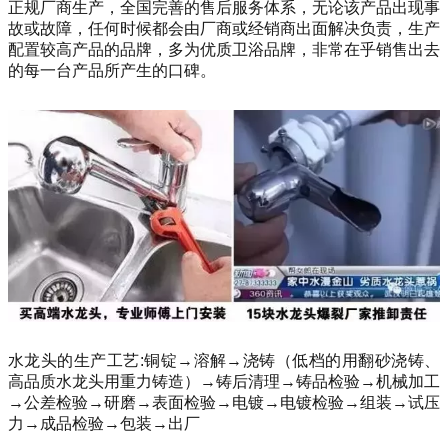
正规厂商生产，全国完善的售后服务体系，无论该产品出现事
故或故障，任何时候都会由厂商或经销商出面解决负责，生产
配置较高产品的品牌，多为优质卫浴品牌，非常在乎销售出去
的每一台产品所产生的口碑。
水龙头的生产工艺:铜锭→溶解→浇铸（低档的用翻砂浇铸、
高品质水龙头用重力铸造）→铸后清理→铸品检验→机械加工
→公差检验→研磨→表面检验→电镀→电镀检验→组装→试压
力→成品检验→包装→出厂