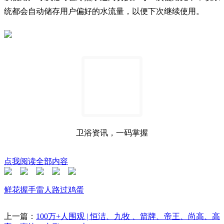
统都会自动储存用户偏好的水流量，以便下次继续使用。
卫浴资讯，一码掌握
点我阅读全部内容
鲜花
握手
雷人
路过
鸡蛋
上一篇：
100万+人围观 | 恒洁、九牧 、箭牌、帝王、尚高、高