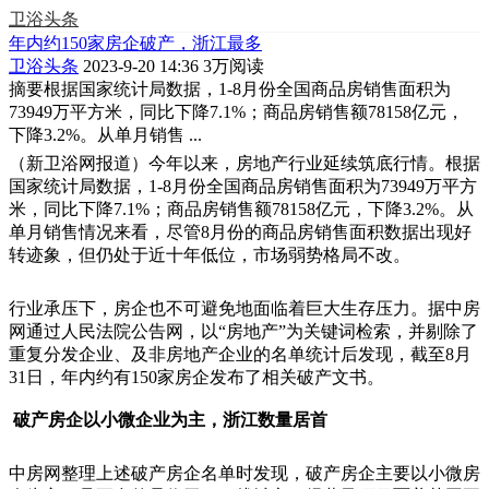
卫浴头条
年内约150家房企破产，浙江最多
卫浴头条
2023-9-20 14:36
3万阅读
摘要
根据国家统计局数据，1-8月份全国商品房销售面积为
73949万平方米，同比下降7.1%；商品房销售额78158亿元，
下降3.2%。从单月销售 ...
（新卫浴网报道）今年以来，房地产行业延续筑底行情。根据
国家统计局数据，1-8月份全国商品房销售面积为73949万平方
米，同比下降7.1%；商品房销售额78158亿元，下降3.2%。从
单月销售情况来看，尽管8月份的商品房销售面积数据出现好
转迹象，但仍处于近十年低位，市场弱势格局不改。
行业承压下，房企也不可避免地面临着巨大生存压力。据中房
网通过人民法院公告网，以“房地产”为关键词检索，并剔除了
重复分发企业、及非房地产企业的名单统计后发现，截至8月
31日，年内约有150家房企发布了相关破产文书。
破产房企以小微企业为主，浙江数量居首
中房网整理上述破产房企名单时发现，破产房企主要以小微房