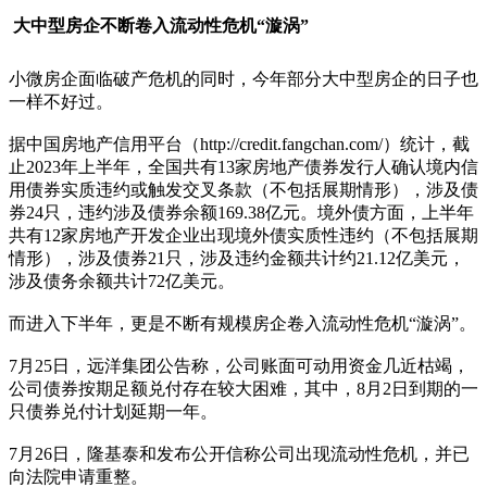
大中型房企不断卷入流动性危机“漩涡”
小微房企面临破产危机的同时，今年部分大中型房企的日子也
一样不好过。
据中国房地产信用平台（http://credit.fangchan.com/）统计，截
止2023年上半年，全国共有13家房地产债券发行人确认境内信
用债券实质违约或触发交叉条款（不包括展期情形），涉及债
券24只，违约涉及债券余额169.38亿元。境外债方面，上半年
共有12家房地产开发企业出现境外债实质性违约（不包括展期
情形），涉及债券21只，涉及违约金额共计约21.12亿美元，
涉及债务余额共计72亿美元。
而进入下半年，更是不断有规模房企卷入流动性危机“漩涡”。
7月25日，远洋集团公告称，公司账面可动用资金几近枯竭，
公司债券按期足额兑付存在较大困难，其中，8月2日到期的一
只债券兑付计划延期一年。
7月26日，隆基泰和发布公开信称公司出现流动性危机，并已
向法院申请重整。