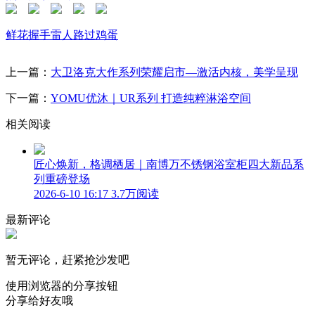
鲜花
握手
雷人
路过
鸡蛋
上一篇：
大卫洛克大作系列荣耀启市—激活内核，美学呈现
下一篇：
YOMU优沐｜UR系列 打造纯粹淋浴空间
相关阅读
匠心焕新，格调栖居｜南博万不锈钢浴室柜四大新品系
列重磅登场
2026-6-10 16:17
3.7万阅读
最新评论
暂无评论，赶紧抢沙发吧
使用浏览器的分享按钮
分享给好友哦