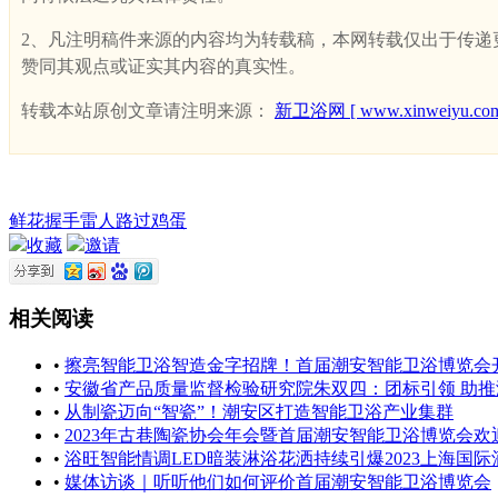
2、凡注明稿件来源的内容均为转载稿，本网转载仅出于传递更多
赞同其观点或证实其内容的真实性。
转载本站原创文章请注明来源：
新卫浴网 [ www.xinweiyu.com
鲜花
握手
雷人
路过
鸡蛋
收藏
邀请
相关阅读
•
擦亮智能卫浴智造金字招牌！首届潮安智能卫浴博览会
•
安徽省产品质量监督检验研究院朱双四：团标引领 助
•
从制瓷迈向“智瓷”！潮安区打造智能卫浴产业集群
•
2023年古巷陶瓷协会年会暨首届潮安智能卫浴博览会
•
浴旺智能情调LED暗装淋浴花洒持续引爆2023上海国际
•
媒体访谈｜听听他们如何评价首届潮安智能卫浴博览会