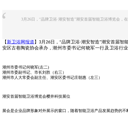
“
3月26日，“品牌卫浴·潮安智造”潮安首届智能卫浴博览会
【
新卫浴网报道
】
月
日，“品牌卫浴·潮安智造”潮安首届
3
26
安区古巷陶瓷协会承办，
潮州市委书记何晓军一行及卫浴行
潮州市委书记何晓军(左二)
潮州市委副书记、市长刘胜（右三
）
潮州市人大常委会副主任、潮安区委书记庄朝惠（左三）
潮安首届智能卫浴博览会樱井科技展位
展会是企业品牌形象对外展示的窗口，随着智能卫浴产品发展趋势的不