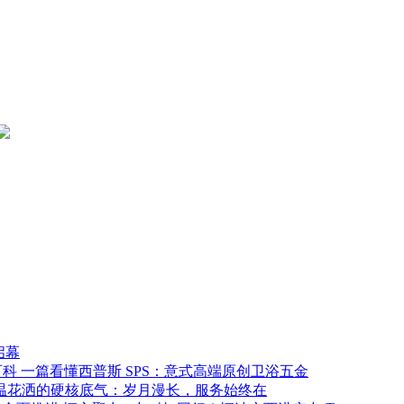
启幕
一篇看懂西普斯 SPS：意式高端原创卫浴五金
温花洒的硬核底气：岁月漫长，服务始终在