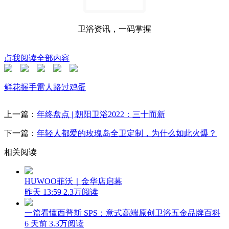
卫浴资讯，一码掌握
点我阅读全部内容
鲜花
握手
雷人
路过
鸡蛋
上一篇：
年终盘点 | 朝阳卫浴2022：三十而新
下一篇：
年轻人都爱的玫瑰岛全卫定制，为什么如此火爆？
相关阅读
HUWOO菲沃｜金华店启幕
昨天 13:59
2.3万阅读
一篇看懂西普斯 SPS：意式高端原创卫浴五金品牌百科
6 天前
3.3万阅读