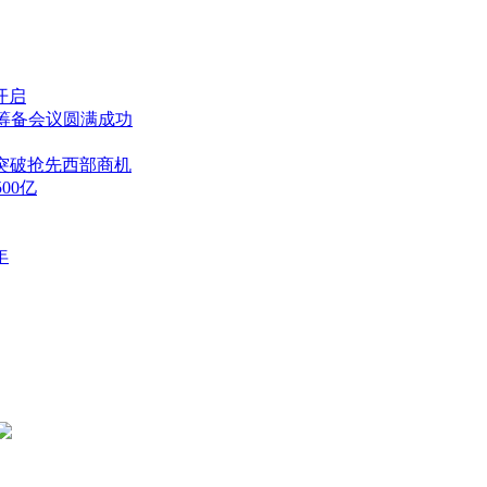
开启
筹备会议圆满成功
大突破抢先西部商机
00亿
年