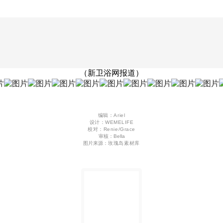
（新卫浴网报道）
编辑：
Ariel
设计：WEMELIFE
校对：
Renie/G
race
审核：Bella
图片来源：
玫瑰岛素材库