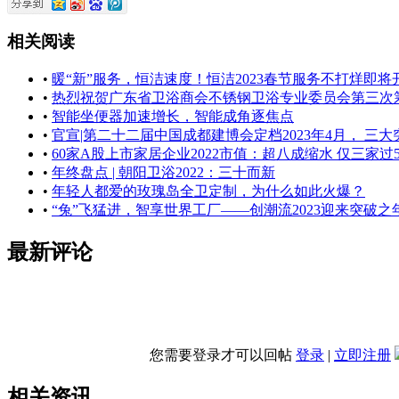
相关阅读
•
暖“新”服务，恒洁速度！恒洁2023春节服务不打烊即将
•
热烈祝贺广东省卫浴商会不锈钢卫浴专业委员会第三次
•
智能坐便器加速增长，智能成角逐焦点
•
官宣|第二十二届中国成都建博会定档2023年4月， 三
•
60家A股上市家居企业2022市值：超八成缩水 仅三家过5
•
年终盘点 | 朝阳卫浴2022：三十而新
•
年轻人都爱的玫瑰岛全卫定制，为什么如此火爆？
•
“兔”飞猛进，智享世界工厂——创潮流2023迎来突破之
最新评论
您需要登录才可以回帖
登录
|
立即注册
相关资讯