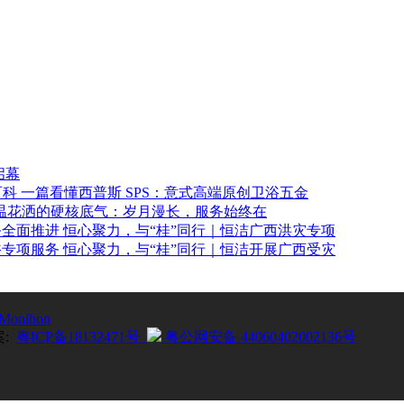
启幕
一篇看懂西普斯 SPS：意式高端原创卫浴五金
温花洒的硬核底气：岁月漫长，服务始终在
恒心聚力，与“桂”同行｜恒洁广西洪灾专项
恒心聚力，与“桂”同行｜恒洁开展广西受灾
Monihon
案:
粤ICP备18132471号
粤公网安备 44060402002136号