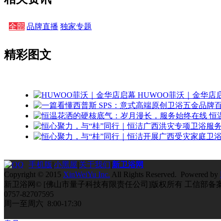
全部
品牌直播
独家专题
精彩图文
HUWOO菲沃｜金华店
恒
手机版
|
小黑屋
|
关于我们
|
新卫浴网
Copyright © 2015
XinWeiYu Inc.
All Rights Reserved. Powered by
新卫浴网© [佛山市量子科技有限责任公司]版权所有 工信部备
0757-82707595
周一至周六 8:00-17:30